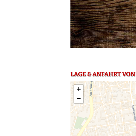
LAGE & ANFAHRT VON
+
−