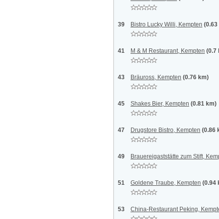
39
Bistro Lucky Willi, Kempten
(0.63
41
M & M Restaurant, Kempten
(0.7
43
Bräuross, Kempten
(0.76 km)
45
Shakes Bier, Kempten
(0.81 km)
47
Drugstore Bistro, Kempten
(0.86
49
Brauereigaststätte zum Stift, Ke
51
Goldene Traube, Kempten
(0.94
53
China-Restaurant Peking, Kempt