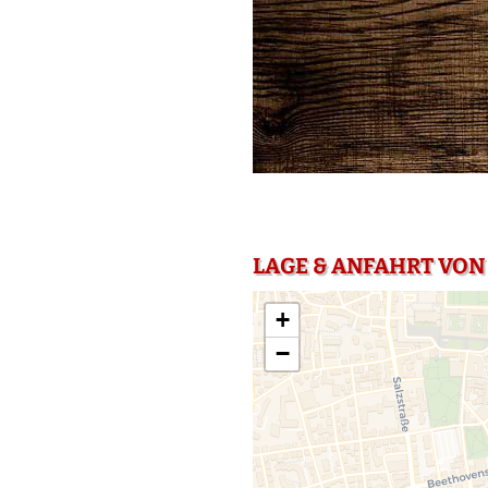
LAGE & ANFAHRT VON
+
−