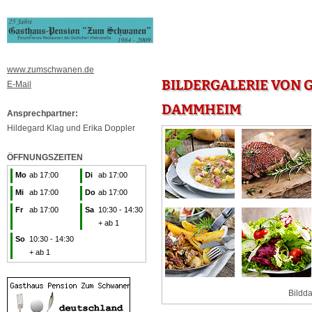
www.zumschwanen.de
BILDERGALERIE VON 
E-Mail
DAMMHEIM
Ansprechpartner:
Hildegard Klag und Erika Doppler
ÖFFNUNGSZEITEN
Mo
ab 17:00
Di
ab 17:00
Mi
ab 17:00
Do
ab 17:00
Fr
ab 17:00
Sa
10:30 - 14:30
+ ab 1
So
10:30 - 14:30
+ ab 1
Bildda