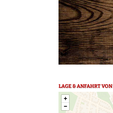
LAGE & ANFAHRT VON
+
−