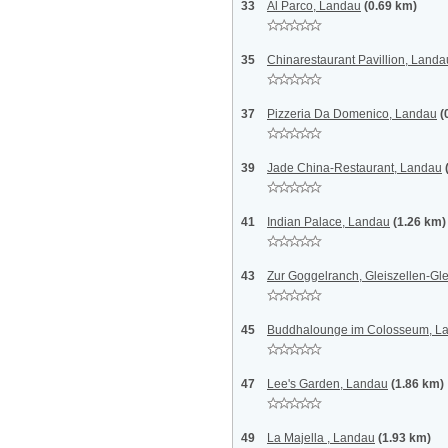
33
Al Parco, Landau
(0.69 km)
35
Chinarestaurant Pavillion, Landa
37
Pizzeria Da Domenico, Landau
(
39
Jade China-Restaurant, Landau
41
Indian Palace, Landau
(1.26 km)
43
Zur Goggelranch, Gleiszellen-Gl
45
Buddhalounge im Colosseum, L
47
Lee's Garden, Landau
(1.86 km)
49
La Majella , Landau
(1.93 km)