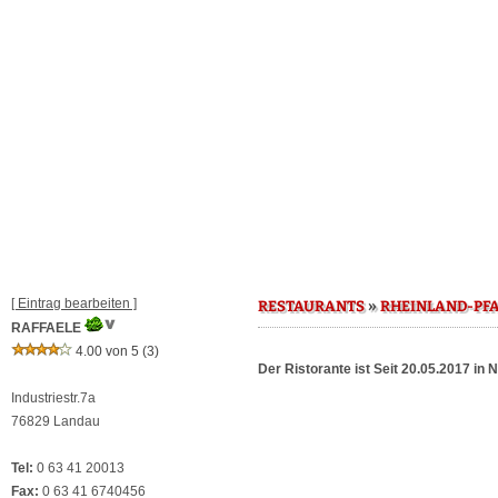
[ Eintrag bearbeiten ]
»
RESTAURANTS
RHEINLAND-PF
RAFFAELE
4.00 von 5
(3)
Der Ristorante ist Seit 20.05.2017 in
Industriestr.7a
76829 Landau
Tel:
0 63 41 20013
Fax:
0 63 41 6740456