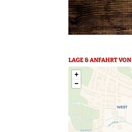
LAGE & ANFAHRT VON
+
−