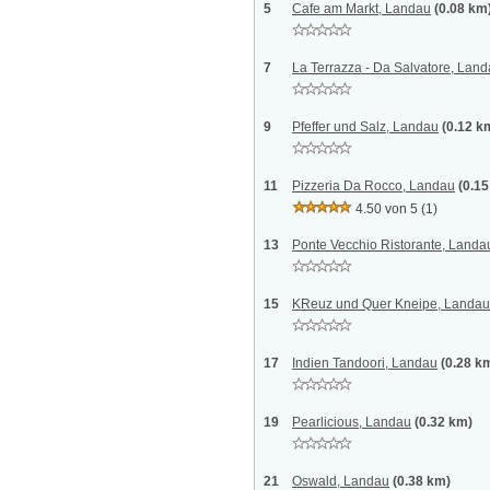
5
Cafe am Markt, Landau
(0.08 km
7
La Terrazza - Da Salvatore, Lan
9
Pfeffer und Salz, Landau
(0.12 k
11
Pizzeria Da Rocco, Landau
(0.1
4.50 von 5
(1)
13
Ponte Vecchio Ristorante, Landa
15
KReuz und Quer Kneipe, Landau
17
Indien Tandoori, Landau
(0.28 k
19
Pearlicious, Landau
(0.32 km)
21
Oswald, Landau
(0.38 km)