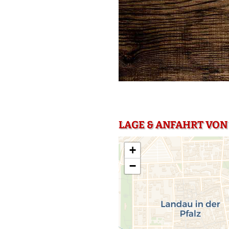
LAGE & ANFAHRT VON
+
−