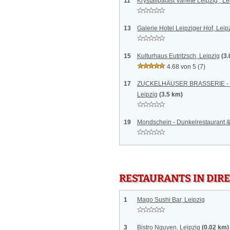
11
Krystallpalast Varieté Leipzig , Le
13
Galerie Hotel Leipziger Hof, Leip
15
Kulturhaus Eutritzsch, Leipzig
(3
4.68 von 5
(7)
17
ZUCKELHÄUSER BRASSERIE - Res
Leipzig
(3.5 km)
19
Mondschein - Dunkelrestaurant &
RESTAURANTS IN DI
1
Mago Sushi Bar, Leipzig
3
Bistro Nguyen, Leipzig
(0.02 km)