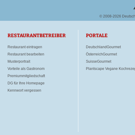
© 2008-2026 Deutsc
RESTAURANTBETREIBER
PORTALE
Restaurant eintragen
DeutschlandGourmet
Restaurant bearbeiten
ÖsterreichGourmet
Musterportrait
SuisseGourmet
Vorteile als Gastronom
Plantscape Vegane Kochreze
Premiummitgliedschaft
DG für Ihre Homepage
Kennwort vergessen