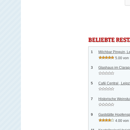
BELIEBTE RES
1
Milchbar Pinguin, L
5.00 von
3
Glashaus im Clarapa
5
Café Central , Leipz
7
Historische Weinstu
9
Gaststätte Hopfensp
4.00 von