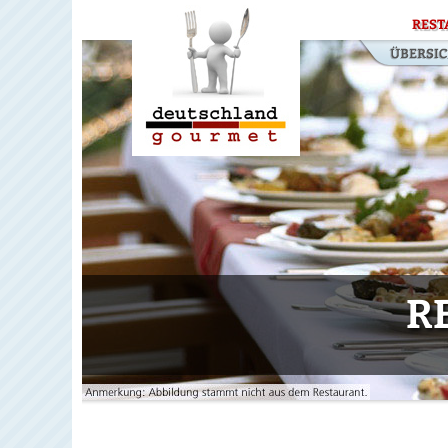
REST
R