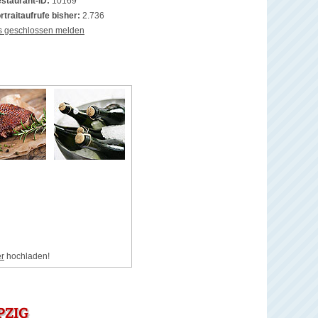
staurant-ID:
10169
rtraitaufrufe bisher:
2.736
s geschlossen melden
er
hochladen!
PZIG