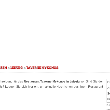
»
»
HSEN
LEIPZIG
TAVERNE MYKONOS
schreibung für das
Restaurant Taverne Mykonos in Leipzig
vor. Sind Sie der
E
nts? Loggen Sie sich
hier
ein, um aktuelle Nachrichten aus Ihrem Restaurant
A
S
P
Kü