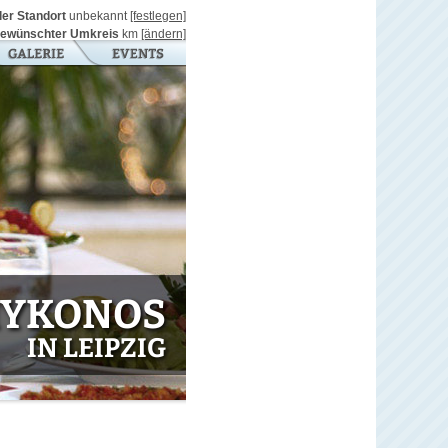
ller Standort
unbekannt
[festlegen]
ewünschter Umkreis
km
[ändern]
MYKONOS
IN LEIPZIG