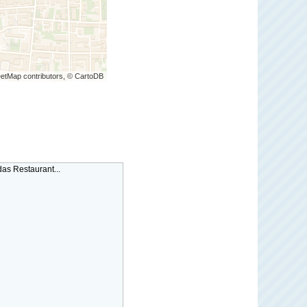
etMap contributors, © CartoDB