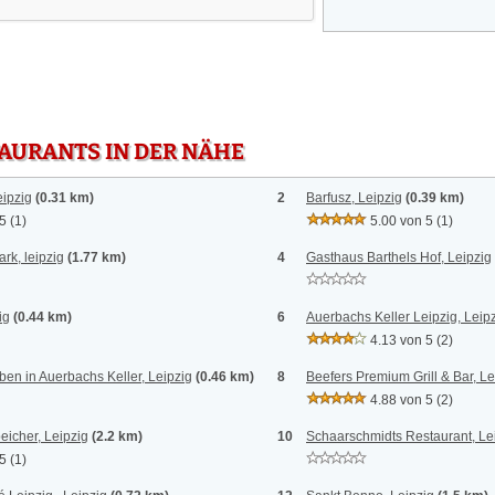
TAURANTS IN DER NÄHE
eipzig
(0.31 km)
2
Barfusz, Leipzig
(0.39 km)
 5
(1)
5.00 von 5
(1)
rk, leipzig
(1.77 km)
4
Gasthaus Barthels Hof, Leipzig
ig
(0.44 km)
6
Auerbachs Keller Leipzig, Leip
4.13 von 5
(2)
ben in Auerbachs Keller, Leipzig
(0.46 km)
8
Beefers Premium Grill & Bar, Le
4.88 von 5
(2)
eicher, Leipzig
(2.2 km)
10
Schaarschmidts Restaurant, Le
 5
(1)