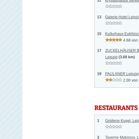
11
Krystallpalast Variet
13
Galerie Hotel Leipzi
15
Kulturhaus Eutritzsc
4.68 von
17
ZUCKELHÄUSER BRA
Leipzig
(3.68 km)
19
PAULANER Leipzig,
2.00 von
RESTAURANTS
1
Goldene Kugel, Lei
3
Taverne Mykonos, L