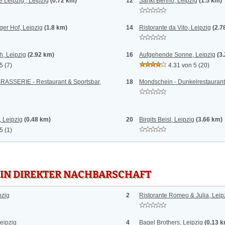
é Leipzig , Leipzig
(0.72 km)
12
Sankt Benno, Leipzig
(1.5 km)
ger Hof, Leipzig
(1.8 km)
14
Ristorante da Vito, Leipzig
(2.7
h, Leipzig
(2.92 km)
16
Aufgehende Sonne, Leipzig
(3
 5
(7)
4.31 von 5
(20)
SSERIE - Restaurant & Sportsbar,
18
Mondschein - Dunkelrestaurant
 Leipzig
(0.48 km)
20
Birgits Beisl, Leipzig
(3.66 km)
 5
(1)
 IN DIREKTER NACHBARSCHAFT
pzig
2
Ristorante Romeo & Julia, Leip
eipzig
4
Bagel Brothers, Leipzig
(0.13 