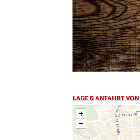
LAGE & ANFAHRT VON
+
−