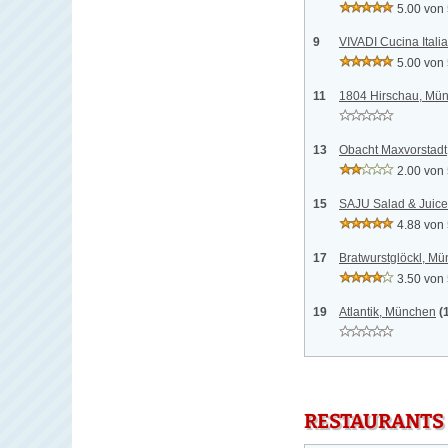
5.00 von
9
VIVADI Cucina Ital
5.00 von
11
1804 Hirschau, Mü
13
Obacht Maxvorstad
2.00 von
15
SAJU Salad & Juic
4.88 von
17
Bratwurstglöckl, M
3.50 von
19
Atlantik, München
(
RESTAURANTS