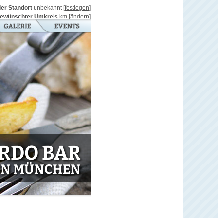
ller Standort
unbekannt
[festlegen]
ewünschter Umkreis
km
[ändern]
RDO BAR
IN MÜNCHEN