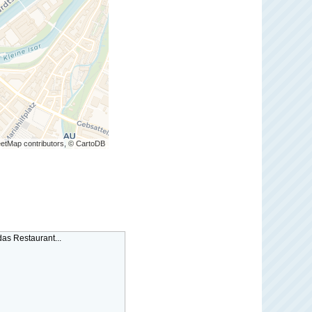
etMap contributors, © CartoDB