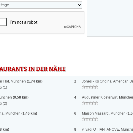
TAURANTS IN DER NÄHE
er Hof, München
(1.74 km)
2
Jones - Ks Original American D
 5
(1)
München
(0.58 km)
4
Augustiner Klosterwirt, Münche
 5
(2)
ria, München
(1.46 km)
6
Maison Massard, München
(1.
.8 km)
8
vi vadi OTTANTANOVE, Münch