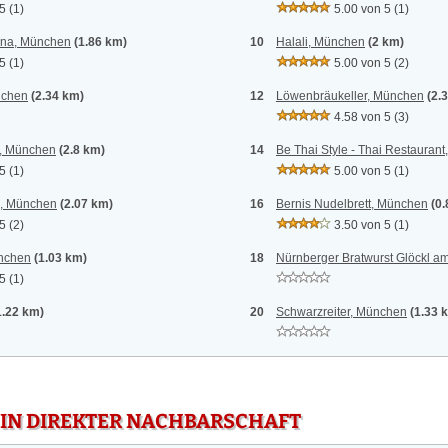
 5
(1)
5.00 von 5
(1)
iana, München
(1.86 km)
10
Halali, München
(2 km)
 5
(1)
5.00 von 5
(2)
nchen
(2.34 km)
12
Löwenbräukeller, München
(2.
4.58 von 5
(3)
t, München
(2.8 km)
14
Be Thai Style - Thai Restauran
 5
(1)
5.00 von 5
(1)
e, München
(2.07 km)
16
Bernis Nudelbrett, München
(0
 5
(2)
3.50 von 5
(1)
ünchen
(1.03 km)
18
Nürnberger Bratwurst Glöckl 
 5
(1)
1.22 km)
20
Schwarzreiter, München
(1.33 
 IN DIREKTER NACHBARSCHAFT