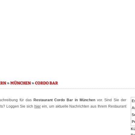
»
»
ERN
MÜNCHEN
CORDO BAR
eschreibung für das
Restaurant Cordo Bar in München
vor. Sind Sie der
E
nts? Loggen Sie sich
hier
ein, um aktuelle Nachrichten aus Ihrem Restaurant
A
S
P
Kü