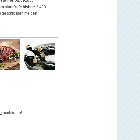
staurant-ID:
91838
rtraitaufrufe bisher:
3.439
s geschlossen melden
er
hochladen!