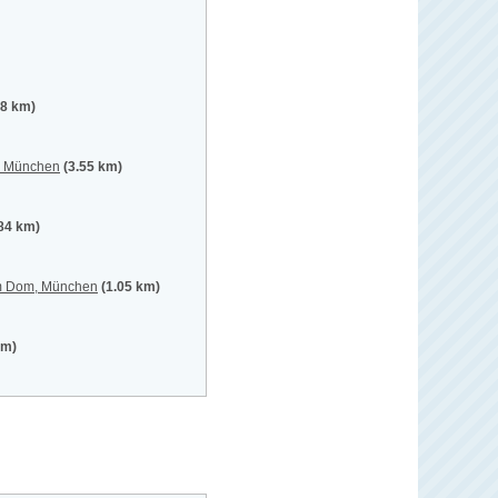
38 km)
t, München
(3.55 km)
.84 km)
am Dom, München
(1.05 km)
km)