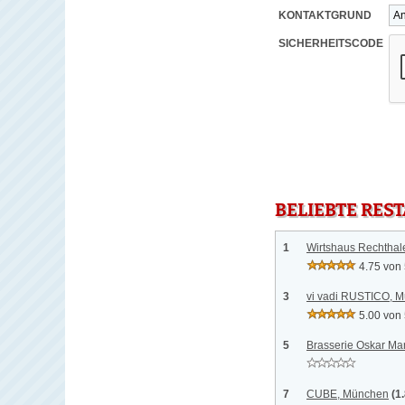
KONTAKTGRUND
SICHERHEITSCODE
BELIEBTE RES
1
Wirtshaus Rechthal
4.75 von
3
vi vadi RUSTICO, 
5.00 von
5
Brasserie Oskar Ma
7
CUBE, München
(1