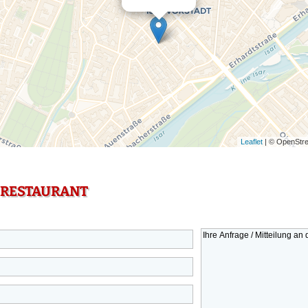
Leaflet
| © OpenStre
 RESTAURANT