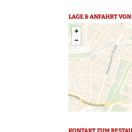
LAGE & ANFAHRT VON
+
−
KONTAKT ZUM RESTA