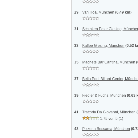
29
Van Hoa, München
(0.49 km)
31
Schinken Peter Giesing, Münche
33
Kaffee Giesing, München
(0.52 
35
Machete Bar Cantina, München
(
37
Bella Pool Billard Center, Münch
39
Fiedler & Fuchs, München
(0.63 
41
Trattoria Da Giovanni, München
1.75 von 5
(1)
43
Pizzeria Sessanta, München
(0.