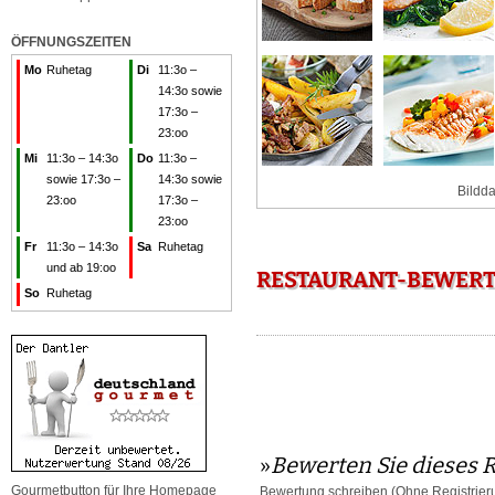
ÖFFNUNGSZEITEN
Mo
Ruhetag
Di
11:3o –
14:3o sowie
17:3o –
23:oo
Mi
11:3o – 14:3o
Do
11:3o –
sowie 17:3o –
14:3o sowie
Bildda
23:oo
17:3o –
23:oo
Fr
11:3o – 14:3o
Sa
Ruhetag
und ab 19:oo
RESTAURANT-BEWERT
So
Ruhetag
»
Bewerten Sie dieses 
Gourmetbutton für Ihre Homepage
Bewertung schreiben
(Ohne Registrier