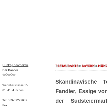
[ Eintrag bearbeiten ]
»
»
RESTAURANTS
BAYERN
MÜN
Der Dantler
Skandinavische T
Werinherstrasse 15
Fandler, Essige vo
81541 München
der Südsteiermar
Tel:
089-39292689
Fax: