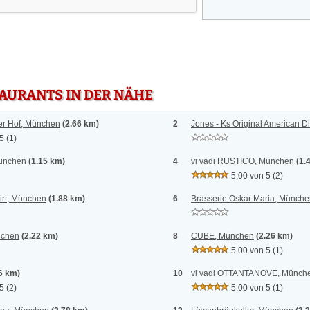
TAURANTS IN DER NÄHE
er Hof, München
(2.66 km)
2
Jones - Ks Original American D
 5
(1)
ünchen
(1.15 km)
4
vi vadi RUSTICO, München
(1.
5.00 von 5
(2)
irt, München
(1.88 km)
6
Brasserie Oskar Maria, Münch
nchen
(2.22 km)
8
CUBE, München
(2.26 km)
5.00 von 5
(1)
.6 km)
10
vi vadi OTTANTANOVE, Münch
 5
(2)
5.00 von 5
(1)