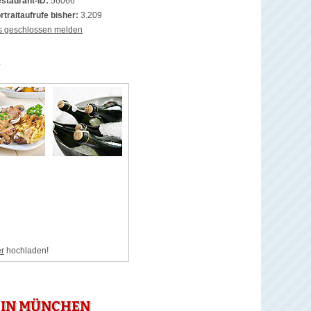
staurant-ID:
56066
rtraitaufrufe bisher:
3.209
s geschlossen melden
er
hochladen!
 IN MÜNCHEN