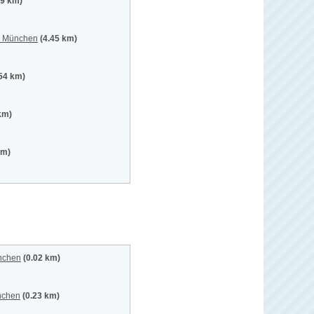
29 km)
t, München
(4.45 km)
.54 km)
km)
km)
ünchen
(0.02 km)
nchen
(0.23 km)