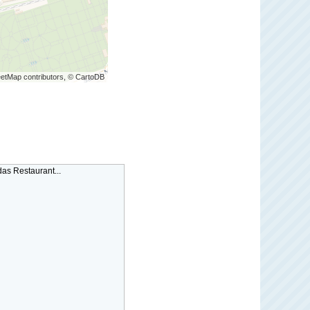
etMap contributors, © CartoDB