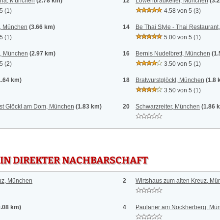
iana, München
(2.78 km)
12
Löwenbräukeller, München
(3.
 5
(1)
4.58 von 5
(3)
t, München
(3.66 km)
14
Be Thai Style - Thai Restauran
 5
(1)
5.00 von 5
(1)
e, München
(2.97 km)
16
Bernis Nudelbrett, München
(1
 5
(2)
3.50 von 5
(1)
1.64 km)
18
Bratwurstglöckl, München
(1.8 
3.50 von 5
(1)
st Glöckl am Dom, München
(1.83 km)
20
Schwarzreiter, München
(1.86 
 IN DIREKTER NACHBARSCHAFT
euz, München
2
Wirtshaus zum alten Kreuz, M
0.08 km)
4
Paulaner am Nockherberg, Mü