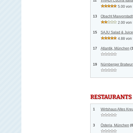
11
VIVADI Cucina Ital
5.00 von
13
Obacht Maxvorstad
2.00 von
15
SAJU Salad & Juic
4.88 von
17
Atlantik, München
(
19
Nürnberger Bratwur
RESTAURANTS
1
Wirtshaus Altes Kr
3
Österia, München
(