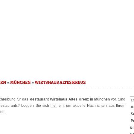
»
»
ERN
MÜNCHEN
WIRTSHAUS ALTES KREUZ
schreibung für das
Restaurant Wirtshaus Altes Kreuz in München
vor. Sind
E
 Restaurants? Loggen Sie sich
hier
ein, um aktuelle Nachrichten aus Ihrem
A
hen.
S
P
Kü