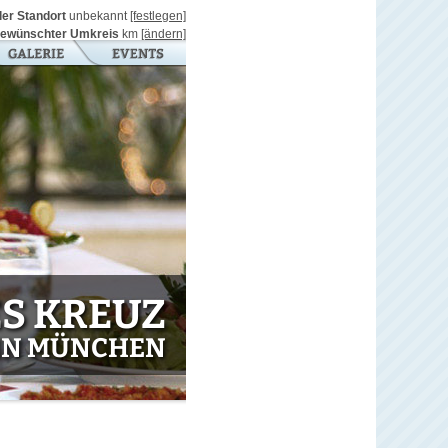
ller Standort
unbekannt
[festlegen]
ewünschter Umkreis
km
[ändern]
S KREUZ
IN MÜNCHEN