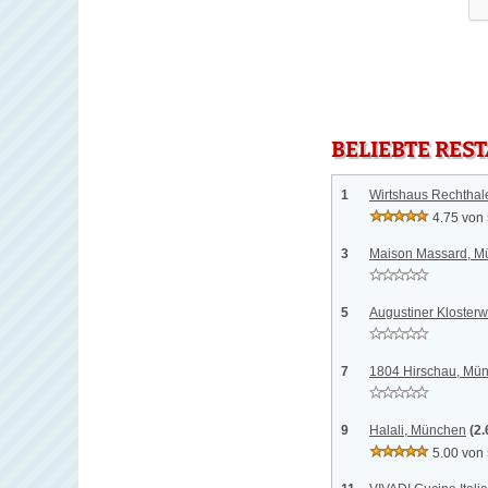
BELIEBTE RES
1
Wirtshaus Rechthal
4.75 von
3
Maison Massard, M
5
Augustiner Klosterw
7
1804 Hirschau, Mü
9
Halali, München
(2
5.00 von