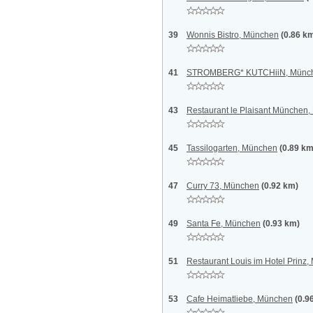
39
Wonnis Bistro, München
(0.86 k
41
STROMBERG* KUTCHiiN, Münc
43
Restaurant le Plaisant München
45
Tassilogarten, München
(0.89 km
47
Curry 73, München
(0.92 km)
49
Santa Fe, München
(0.93 km)
51
Restaurant Louis im Hotel Prinz
53
Cafe Heimatliebe, München
(0.9