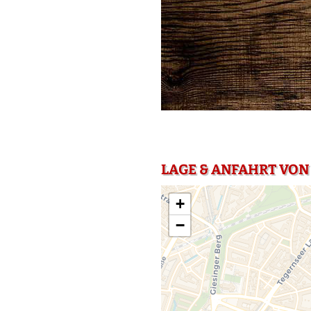
LAGE & ANFAHRT VON
+
−