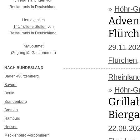
5 Veranstaltungen
von
Restaurants in Deutschland.
»
Höhr-G
Adven
Heute gibt es
1417 offene Stellen
von
Flürc
Restaurants in Deutschland.
29.11.20
MyGourmet
(Zugang für Gastronomen)
Flürchen
NACH BUNDESLAND
Rheinland
Baden-Württemberg
Bayern
»
Höhr-G
Berlin
Grilla
Brandenburg
Bremen
Bierga
Hamburg
22.08.20
Hessen
Mecklenburg-Vorpommern