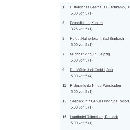
1
Historisches Gasthaus Buschkamp, Bi
5.00 von 5
(1)
3
Petersilchen, Xanten
3.25 von 5
(1)
5
Hofgut Hafnerleiten, Bad Birnbach
5.00 von 5
(1)
7
Milchbar Pinguin, Leipzig
5.00 von 5
(1)
9
Die Mühle Jork GmbH, Jork
5.00 von 5
(4)
11
Ristorante da Ninos, Wiesbaden
5.00 von 5
(1)
13
Seeblick **** Genuss und Spa Resort
5.00 von 5
(1)
15
Landhotel Rittmeister, Rostock
5.00 von 5
(1)