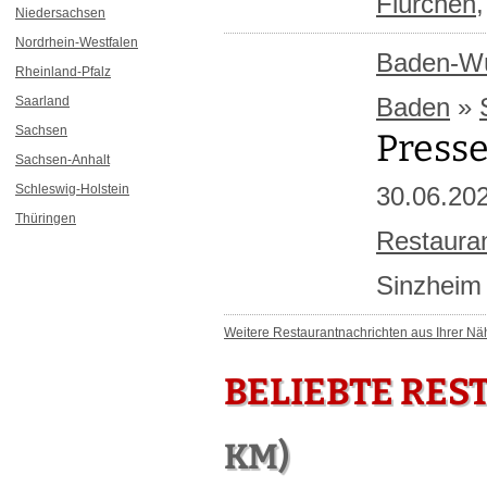
Flürchen
Niedersachsen
Nordrhein-Westfalen
Baden-Wü
Rheinland-Pfalz
Baden
»
Saarland
Sachsen
Press
Sachsen-Anhalt
Schleswig-Holstein
30.06.20
Thüringen
Restauran
Sinzhei
Weitere Restaurantnachrichten aus Ihrer Näh
BELIEBTE RES
KM)