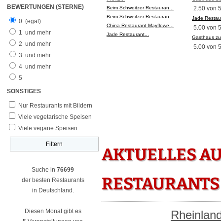
BEWERTUNGEN (STERNE)
Beim Schweitzer Restauran...
2.50 von 
Beim Schweitzer Restauran...
Jade Restau
0
(egal)
China Restaurant Mayflowe...
5.00 von 
1
und mehr
Jade Restaurant...
Gasthaus zu
2
und mehr
5.00 von 
3
und mehr
4
und mehr
5
SONSTIGES
Nur Restaurants mit Bildern
Viele vegetarische Speisen
Viele vegane Speisen
AKTUELLES AU
Suche in
76699
RESTAURANT
der besten Restaurants
in Deutschland.
Diesen Monat gibt es
Rheinland