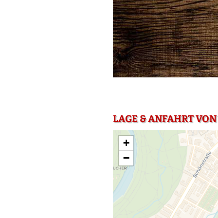
LAGE & ANFAHRT VON
+
−