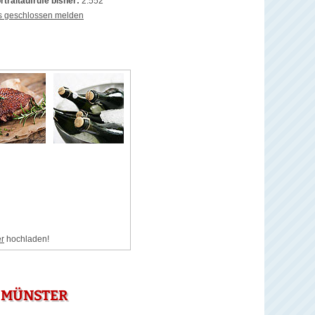
rtraitaufrufe bisher:
2.552
s geschlossen melden
er
hochladen!
N MÜNSTER