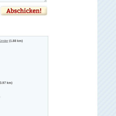
ünster
(1.88 km)
(3.97 km)
)