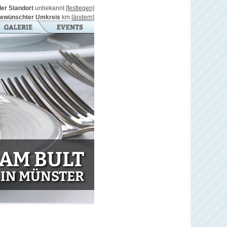
ller Standort
unbekannt
[festlegen]
ewünschter Umkreis
km
[ändern]
 AM BULT
IN MÜNSTER