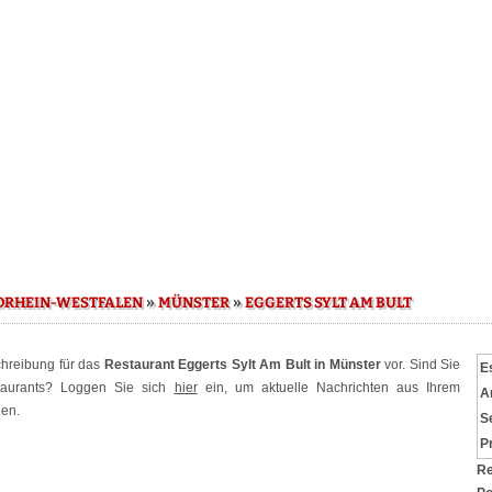
»
»
DRHEIN-WESTFALEN
MÜNSTER
EGGERTS SYLT AM BULT
schreibung für das
Restaurant Eggerts Sylt Am Bult in Münster
vor. Sind Sie
E
staurants? Loggen Sie sich
hier
ein, um aktuelle Nachrichten aus Ihrem
A
hen.
S
P
Re