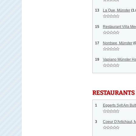
13
La Que, Münster
(1
15
Restaurant Villa Me
17
Nordsee, Münster
(
19
Vapiano Münster Ha
RESTAURANTS
1
Eggerts Sylt Am Bul
3
Coeur D'Artichaut, 