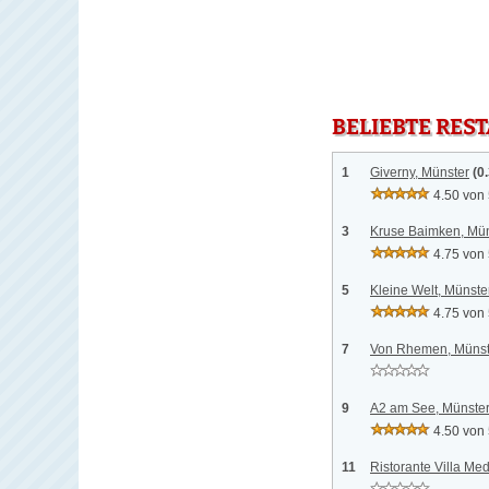
BELIEBTE RES
1
Giverny, Münster
(0
4.50 von
3
Kruse Baimken, Mün
4.75 von
5
Kleine Welt, Münste
4.75 von
7
Von Rhemen, Münst
9
A2 am See, Münste
4.50 von
11
Ristorante Villa Med