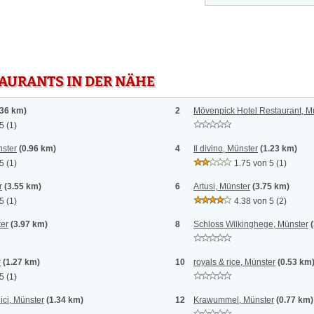
TAURANTS IN DER NÄHE
.36 km)
2
Mövenpick Hotel Restaurant, M
 5
(1)
ster
(0.96 km)
4
Il divino, Münster
(1.23 km)
 5
(1)
1.75 von 5
(1)
r
(3.55 km)
6
Artusi, Münster
(3.75 km)
 5
(1)
4.38 von 5
(2)
er
(3.97 km)
8
Schloss Wilkinghege, Münster
r
(1.27 km)
10
royals & rice, Münster
(0.53 km
 5
(1)
ici, Münster
(1.34 km)
12
Krawummel, Münster
(0.77 km)