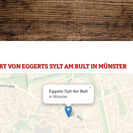
RT VON EGGERTS SYLT AM BULT IN MÜNSTER
×
Eggerts Sylt Am Bult
in Münster