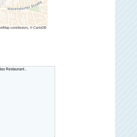
etMap contributors, © CartoDB