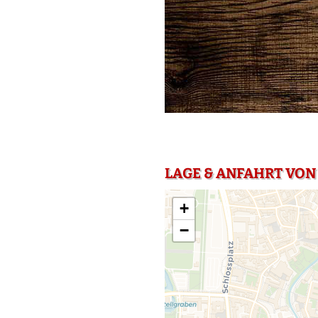
LAGE & ANFAHRT VON
+
−