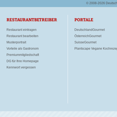
© 2008-2026 Deutsc
RESTAURANTBETREIBER
PORTALE
Restaurant eintragen
DeutschlandGourmet
Restaurant bearbeiten
ÖsterreichGourmet
Musterportrait
SuisseGourmet
Vorteile als Gastronom
Plantscape Vegane Kochreze
Premiummitgliedschaft
DG für Ihre Homepage
Kennwort vergessen