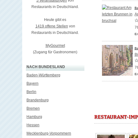
5 Veranstaltungen
von
Restaurants in Deutschland.
Ba
A
Heute gibt es
1419 offene Stellen
von
7
Restaurants in Deutschland.
En
MyGourmet
Ba
(Zugang für Gastronomen)
B
NACH BUNDESLAND
7
En
Baden-Württemberg
Bayern
Berlin
Brandenburg
Bremen
RESTAURANT-IMP
Hamburg
Hessen
Mecklenburg-Vorpommern