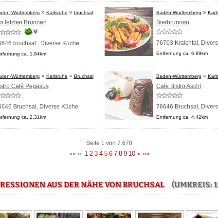
»
»
»
den-Württemberg
Karlsruhe
bruchsal
Baden-Württemberg
Karl
m letzten Brunnen
Bierbrunnen
76703 Kraichtal,
Diver
6646 bruchsal ,
Diverse Küche
Entfernung ca. 6.89km
tfernung ca. 1.84km
»
»
»
den-Württemberg
Karlsruhe
Bruchsal
Baden-Württemberg
Karl
istro Café Pegasus
Cafe Bistro Ascht
6646 Bruchsal,
Diverse Küche
76646 Bruchsal,
Diver
tfernung ca. 2.31km
Entfernung ca. 4.42km
Seite 1 von 7.670
««
«
1
2
3
4
5
6
7
8
9
10
»
»»
RESSIONEN AUS DER NÄHE VON BRUCHSAL
(UMKREIS: 1