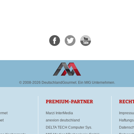
© 2008-2026 DeutschlandGourmet.
Ein MIG Unternehmen.
PREMIUM-PARTNER
RECH
rmet
Marzi InterMedia
Impress
et
anexion deutschland
Haftungs
DELTA TECH Computer Sys.
Datensch