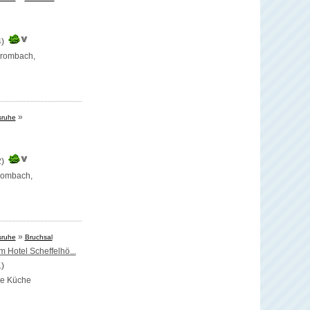
4)
grombach,
»
sruhe
2)
rombach,
»
sruhe
Bruchsal
 Hotel Scheffelhö...
1)
se Küche