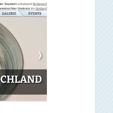
ller Standort
unbekannt
[festlegen]
ewünschter Umkreis
km
[ändern]
TSCHLAND