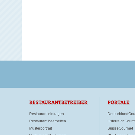
RESTAURANTBETREIBER
PORTALE
Restaurant eintragen
DeutschlandGou
Restaurant bearbeiten
ÖsterreichGourm
Musterportrait
SuisseGourmet