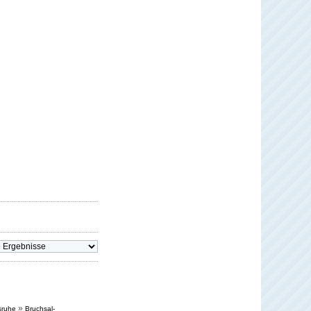
»
sruhe
Bruchsal-