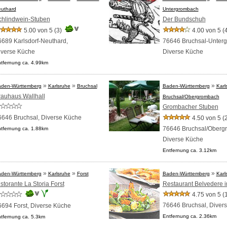
uthard
Untergrombach
chlindwein-Stuben
Der Bundschuh
5.00 von 5
(3)
4.00 von 5
(
6689 Karlsdorf-Neuthard,
76646 Bruchsal-Unter
iverse Küche
Diverse Küche
tfernung ca. 4.99km
»
»
»
den-Württemberg
Karlsruhe
Bruchsal
Baden-Württemberg
Karl
rauhaus Wallhall
Bruchsal/Obergrombach
Grombacher Stuben
6646 Bruchsal,
Diverse Küche
4.50 von 5
(
76646 Bruchsal/Oberg
tfernung ca. 1.88km
Diverse Küche
Entfernung ca. 3.12km
»
»
»
den-Württemberg
Karlsruhe
Forst
Baden-Württemberg
Karl
storante La Storia Forst
Restaurant Belvedere im
4.75 von 5
(
76646 Bruchsal,
Diver
6694 Forst,
Diverse Küche
Entfernung ca. 2.36km
tfernung ca. 5.3km