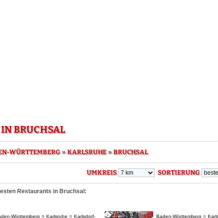
 IN BRUCHSAL
»
»
EN-WÜRTTEMBERG
KARLSRUHE
BRUCHSAL
UMKREIS
SORTIERUNG
besten Restaurants in Bruchsal:
»
»
»
den-Württemberg
Karlsruhe
Karlsdorf-
Baden-Württemberg
Karl