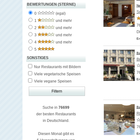
BEWERTUNGEN (STERNE)
Ne
S
0
(egal)
1
und mehr
7
2
und mehr
D
3
und mehr
En
4
und mehr
5
Ba
SONSTIGES
B
Nur Restaurants mit Bildern
7
Viele vegetarische Speisen
En
Viele vegane Speisen
Suche in
76699
Ba
Ri
der besten Restaurants
in Deutschland.
7
Diesen Monat gibt es
En