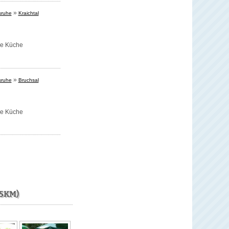
»
sruhe
Kraichtal
se Küche
»
sruhe
Bruchsal
se Küche
5KM)