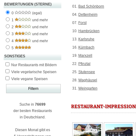
BEWERTUNGEN (STERNE)
01.
Bad Schönborn
0
(egal)
04.
Dettenheim
1
und mehr
07.
Forst
2
und mehr
10.
Hambrücken
3
und mehr
13.
Karlsruhe
4
und mehr
16.
Kürnbach
5
19.
Marxzell
SONSTIGES
22.
Pfinztal
Nur Restaurants mit Bildern
Viele vegetarische Speisen
25.
Stutensee
Viele vegane Speisen
28.
Waghäusel
31.
Weingarten
Suche in
76699
RESTAURANT-IMPRESSION
der besten Restaurants
in Deutschland.
Diesen Monat gibt es