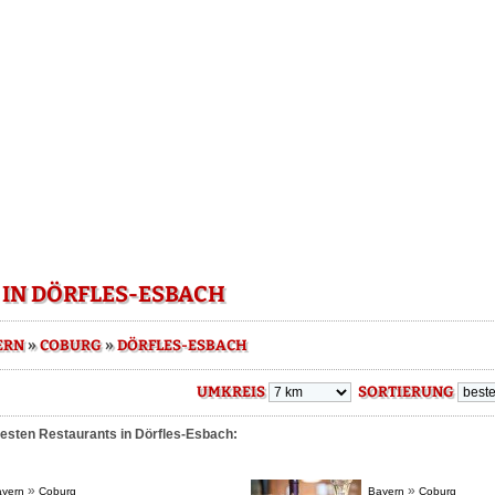
 IN DÖRFLES-ESBACH
»
»
ERN
COBURG
DÖRFLES-ESBACH
UMKREIS
SORTIERUNG
besten Restaurants in Dörfles-Esbach:
»
»
yern
Coburg
Bayern
Coburg