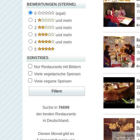
BEWERTUNGEN (STERNE)
B
0
(egal)
9
1
und mehr
En
2
und mehr
3
und mehr
Ba
4
und mehr
K
5
SONSTIGES
9
En
Nur Restaurants mit Bildern
Viele vegetarische Speisen
Ba
Viele vegane Speisen
Vi
9
En
Suche in
76699
der besten Restaurants
in Deutschland.
Ba
B
Diesen Monat gibt es
Ke