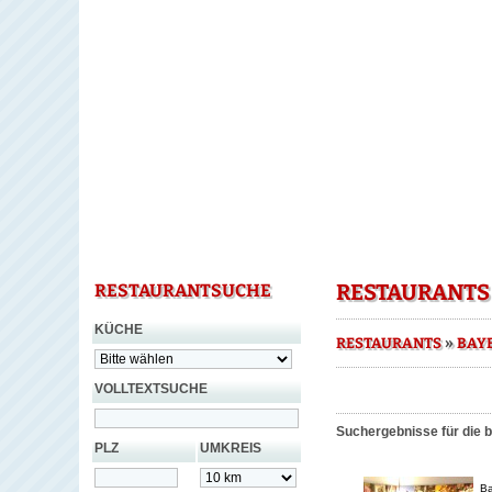
RESTAURANTS
RESTAURANTSUCHE
KÜCHE
»
RESTAURANTS
BAY
VOLLTEXTSUCHE
Suchergebnisse für die 
PLZ
UMKREIS
Ba