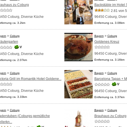
rauhaus zu Coburg
Backstüble im Hotel 
2.81 von 5
6450 Coburg,
Diverse Küche
96450 Coburg,
Dive
tfernung ca. 3.2km
Entfernung ca. 3.08km
»
»
yern
Coburg
Bayern
Coburg
räutergarten
Goldenes Kreuz
96450 Coburg,
Dive
6450 Coburg,
Diverse Küche
Entfernung ca. 3.16km
tfernung ca. 2.07km
»
»
yern
Coburg
Bayern
Coburg
ctoria Grill im Romantik Hotel Goldene...
Barcelona Tapas + M
6450 Coburg,
Diverse Küche
96450 Coburg,
Dive
tfernung ca. 3.33km
Entfernung ca. 3.37km
»
»
yern
Coburg
Bayern
Coburg
aderstuben (Coburgs gemütliche
Brauhaus zu Coburg
llerkn...