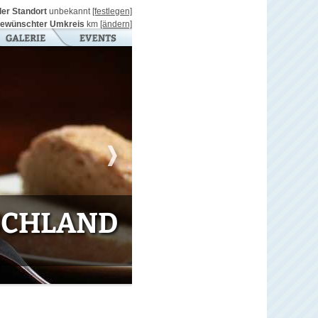
ller Standort
unbekannt
[festlegen]
ewünschter Umkreis
km
[ändern]
TSCHLAND