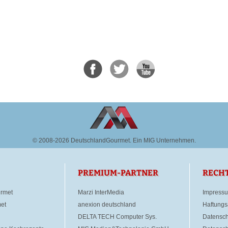
© 2008-2026 DeutschlandGourmet.
Ein MIG Unternehmen.
PREMIUM-PARTNER
RECH
rmet
Marzi InterMedia
Impress
et
anexion deutschland
Haftungs
DELTA TECH Computer Sys.
Datensch