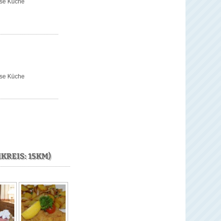
rse Küche
rse Küche
REIS: 15KM)