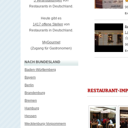
5 Veranstaltungen
von
Restaurants in Deutschland.
9
En
Heute gibt es
1417 offene Stellen
von
Ba
Restaurants in Deutschland.
La
MyGourmet
9
(Zugang für Gastronomen)
En
NACH BUNDESLAND
Baden-Württemberg
Bayern
Berlin
RESTAURANT-IMP
Brandenburg
Bremen
Hamburg
Hessen
Mecklenburg-Vorpommern