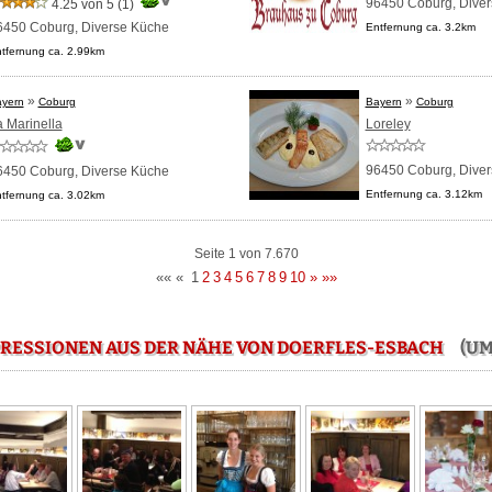
96450 Coburg,
Dive
4.25 von 5
(1)
6450 Coburg,
Diverse Küche
Entfernung ca. 3.2km
tfernung ca. 2.99km
»
»
yern
Coburg
Bayern
Coburg
 Marinella
Loreley
96450 Coburg,
Dive
6450 Coburg,
Diverse Küche
Entfernung ca. 3.12km
tfernung ca. 3.02km
Seite 1 von 7.670
««
«
1
2
3
4
5
6
7
8
9
10
»
»»
RESSIONEN AUS DER NÄHE VON DOERFLES-ESBACH
(UMK