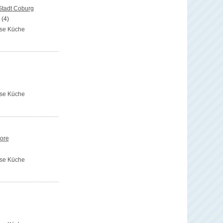
Stadt Coburg
(4)
rse Küche
rse Küche
ore
rse Küche