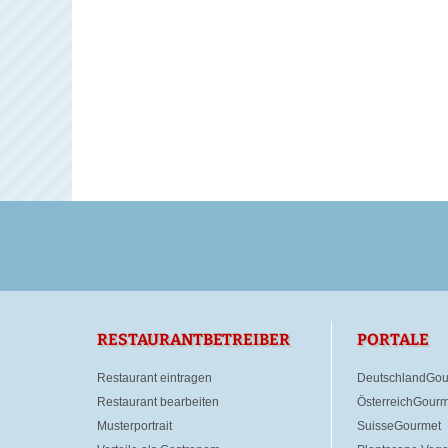
RESTAURANTBETREIBER
PORTALE
Restaurant eintragen
DeutschlandGou
Restaurant bearbeiten
ÖsterreichGourm
Musterportrait
SuisseGourmet