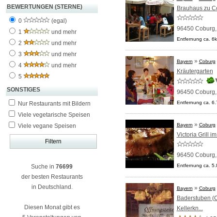
BEWERTUNGEN (STERNE)
Brauhaus zu C
0
(egal)
96450 Coburg
1
und mehr
Entfernung ca. 6
2
und mehr
3
und mehr
»
Bayern
Coburg
4
und mehr
Kräutergarten
5
SONSTIGES
96450 Coburg
Entfernung ca. 6
Nur Restaurants mit Bildern
Viele vegetarische Speisen
»
Bayern
Coburg
Viele vegane Speisen
Victoria Grill 
96450 Coburg
Entfernung ca. 5
Suche in
76699
der besten Restaurants
in Deutschland.
»
Bayern
Coburg
Baderstuben (
Diesen Monat gibt es
Kellerkn...