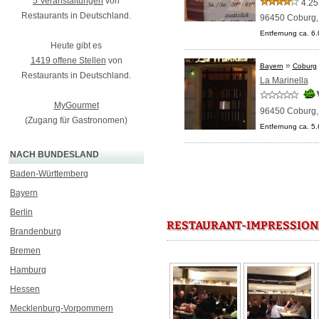
5 Veranstaltungen
von
4.25
Restaurants in Deutschland.
96450 Coburg
Entfernung ca. 6
Heute gibt es
1419 offene Stellen
von
»
Bayern
Coburg
Restaurants in Deutschland.
La Marinella
MyGourmet
96450 Coburg
(Zugang für Gastronomen)
Entfernung ca. 5
NACH BUNDESLAND
Baden-Württemberg
Bayern
Berlin
RESTAURANT-IMPRESSION
Brandenburg
Bremen
Hamburg
Hessen
Mecklenburg-Vorpommern