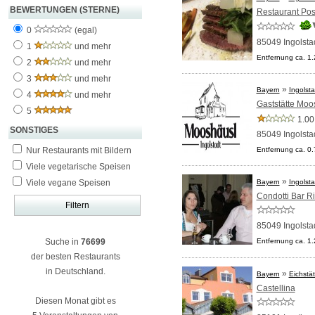
BEWERTUNGEN (STERNE)
Restaurant Po
0
(egal)
85049 Ingolsta
1
und mehr
Entfernung ca. 1
2
und mehr
3
und mehr
»
Bayern
Ingolsta
4
und mehr
Gaststätte Moo
5
1.00
SONSTIGES
85049 Ingolsta
Nur Restaurants mit Bildern
Entfernung ca. 0
Viele vegetarische Speisen
»
Viele vegane Speisen
Bayern
Ingolsta
Condotti Bar Ri
85049 Ingolsta
Suche in
76699
Entfernung ca. 1
der besten Restaurants
in Deutschland.
»
Bayern
Eichstät
Castellina
Diesen Monat gibt es