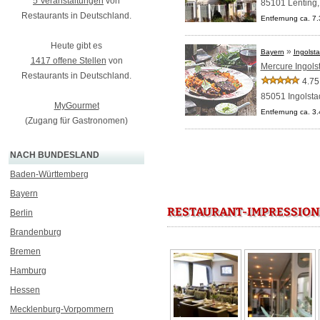
5 Veranstaltungen
von
85101 Lenting
Restaurants in Deutschland.
Entfernung ca. 7
Heute gibt es
»
Bayern
Ingolsta
1417 offene Stellen
von
Mercure Ingols
Restaurants in Deutschland.
4.75
85051 Ingolsta
MyGourmet
Entfernung ca. 3
(Zugang für Gastronomen)
NACH BUNDESLAND
Baden-Württemberg
Bayern
RESTAURANT-IMPRESSION
Berlin
Brandenburg
Bremen
Hamburg
Hessen
Mecklenburg-Vorpommern