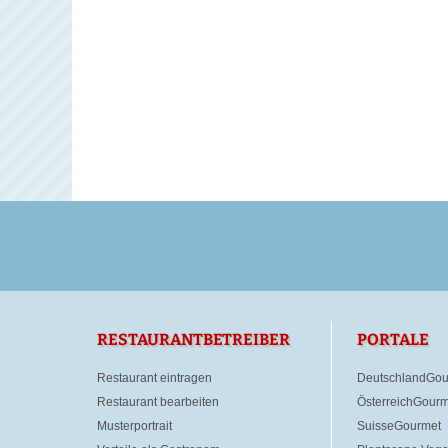
RESTAURANTBETREIBER
PORTALE
Restaurant eintragen
DeutschlandGou
Restaurant bearbeiten
ÖsterreichGourm
Musterportrait
SuisseGourmet