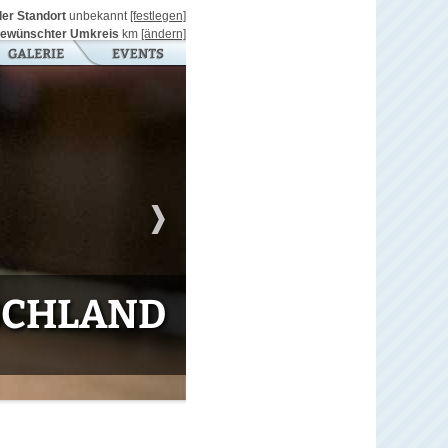
ller Standort
unbekannt
[festlegen]
ewünschter Umkreis
km
[ändern]
TSCHLAND