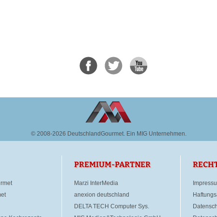
© 2008-2026 DeutschlandGourmet.
Ein MIG Unternehmen.
PREMIUM-PARTNER
RECH
rmet
Marzi InterMedia
Impress
et
anexion deutschland
Haftungs
DELTA TECH Computer Sys.
Datensch