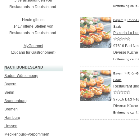
5 Veranstaltungen
von
Entfernung ca. 5
Restaurants in Deutschland.
Heute gibt es
»
Bayern
Rhön-Gr
1417 offene Stellen
von
Saale
Restaurants in Deutschland.
Pizzeria La Lu
MyGourmet
97616 Bad Neus
(Zugang für Gastronomen)
Diverse Küche
Entfernung ca. 6
NACH BUNDESLAND
»
Bayern
Rhön-Gr
Baden-Württemberg
Saale
Bayern
Restaurant und
Berlin
97616 Bad Neus
Brandenburg
Diverse Küche
Bremen
Entfernung ca. 4
Hamburg
Hessen
Mecklenburg-Vorpommern