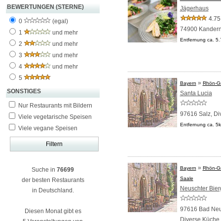
BEWERTUNGEN (STERNE)
Jägerhaus
4.75
0
(egal)
74900 Kander
1
und mehr
Entfernung ca. 5
2
und mehr
3
und mehr
4
und mehr
5
»
Bayern
Rhön-Gr
SONSTIGES
Santa Lucia
Nur Restaurants mit Bildern
97616 Salz,
Di
Viele vegetarische Speisen
Entfernung ca. 5
Viele vegane Speisen
»
Bayern
Rhön-Gr
Suche in
76699
Saale
der besten Restaurants
Neuschter Bier
in Deutschland.
97616 Bad Neus
Diesen Monat gibt es
Diverse Küche