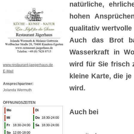
natürliche, ehrli
hohen Ansprüchen
qualitativ wertvoll
Auch das Brot ba
Wasserkraft in Wo
wird für Sie frisch
www.restaurant-jaegerhaus.de
E-Mail
kleine Karte, die 
Ansprechpartner:
wird.
Jolanda Wermuth
ÖFFNUNGSZEITEN
Auch bei
Mo
Di
Mi
Do
18:30-24:00
Fr
18:30-24:00
Sa
18:30-24:00
So
12:00-18:00