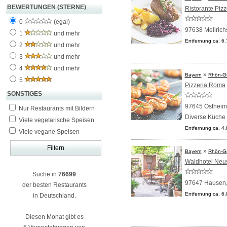
BEWERTUNGEN (STERNE)
Ristorante Piz
0
(egal)
97638 Mellrich
1
und mehr
Entfernung ca. 6
2
und mehr
3
und mehr
4
und mehr
»
Bayern
Rhön-Gr
5
Pizzeria Roma
SONSTIGES
97645 Ostheim 
Nur Restaurants mit Bildern
Diverse Küche
Viele vegetarische Speisen
Entfernung ca. 4
Viele vegane Speisen
»
Bayern
Rhön-Gr
Waldhotel Neus
Suche in
76699
97647 Hausen
der besten Restaurants
Entfernung ca. 6
in Deutschland.
Diesen Monat gibt es