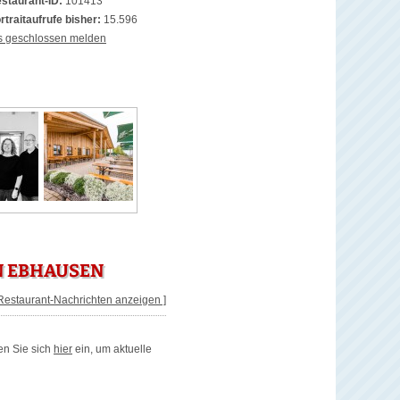
staurant-ID:
101413
rtraitaufrufe bisher:
15.596
s geschlossen melden
N EBHAUSEN
 Restaurant-Nachrichten anzeigen ]
en Sie sich
hier
ein, um aktuelle