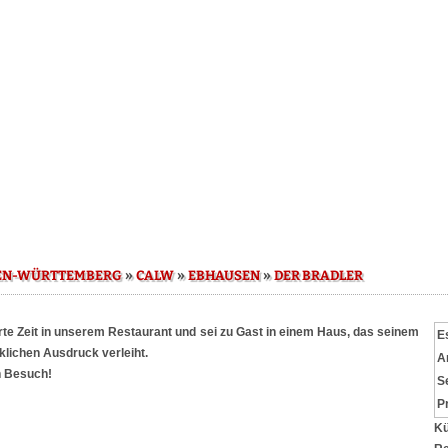
»
»
»
EN-WÜRTTEMBERG
CALW
EBHAUSEN
DER BRADLER
e Zeit in unserem Restaurant und sei zu Gast in einem Haus, das seinem
E
ichen Ausdruck verleiht.
A
n Besuch!
S
P
Kü