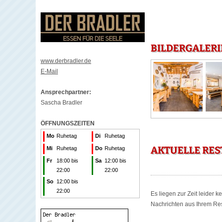
BILDERGALERI
www.derbradler.de
E-Mail
Ansprechpartner:
Sascha Bradler
ÖFFNUNGSZEITEN
Mo
Ruhetag
Di
Ruhetag
AKTUELLE RES
Mi
Ruhetag
Do
Ruhetag
Fr
18:00 bis
Sa
12:00 bis
22:00
22:00
So
12:00 bis
22:00
Es liegen zur Zeit leider 
Nachrichten aus Ihrem Rest