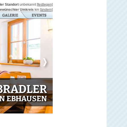
ller Standort
unbekannt
[festlegen]
ewünschter Umkreis
km
[ändern]
BRADLER
IN EBHAUSEN