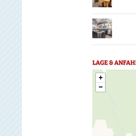
LAGE & ANFAH
+
−