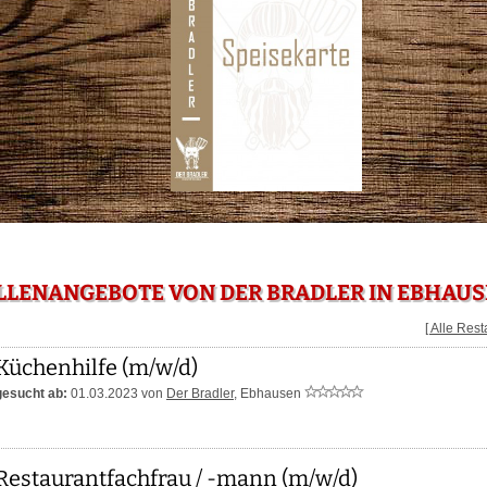
LLENANGEBOTE VON DER BRADLER IN EBHAU
[ Alle Res
Küchenhilfe (m/w/d)
gesucht ab:
01.03.2023 von
Der Bradler
,
Ebhausen
Restaurantfachfrau / -mann (m/w/d)