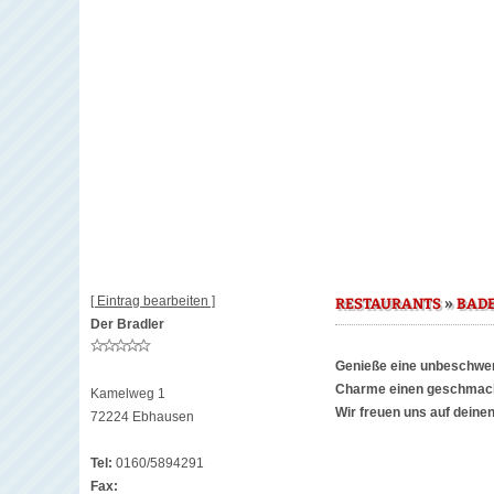
[ Eintrag bearbeiten ]
»
RESTAURANTS
BAD
Der Bradler
Genieße eine unbeschwert
Charme einen geschmackl
Kamelweg 1
Wir freuen uns auf deine
72224 Ebhausen
Tel:
0160/5894291
Fax: