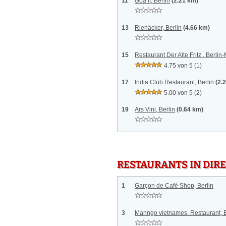
11
Goa II, Berlin
(2.21 km)
13
Rienäcker, Berlin
(4.66 km)
15
Restaurant Der Alte Fritz , Berlin-
4.75 von 5
(1)
17
India Club Restaurant, Berlin
(2.
5.00 von 5
(2)
19
Ars Vini, Berlin
(0.64 km)
RESTAURANTS IN DI
1
Garçon de Café Shop, Berlin
3
Manngo vietnames. Restaurant, B