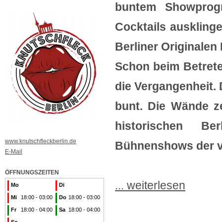
buntem Showprog
Cocktails ausklinge
Berliner Originalen
Schon beim Betrete
die Vergangenheit.
bunt. Die Wände z
historischen B
www.knutschfleckberlin.de
Bühnenshows der v
E-Mail
ÖFFNUNGSZEITEN
... weiterlesen
Mo
Di
Mi
18:00 - 03:00
Do
18:00 - 03:00
Fr
18:00 - 04:00
Sa
18:00 - 04:00