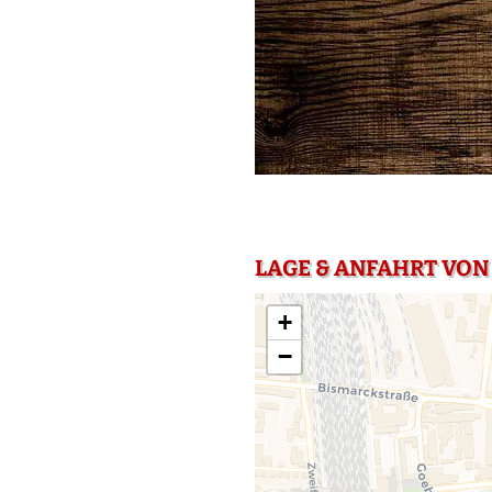
LAGE & ANFAHRT VON
+
−