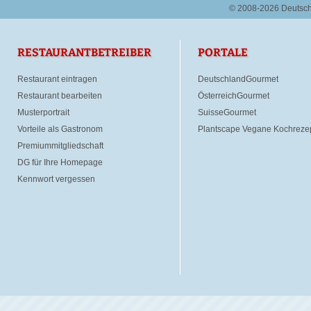
© 2008-2026 Deutsc
RESTAURANTBETREIBER
PORTALE
Restaurant eintragen
DeutschlandGourmet
Restaurant bearbeiten
ÖsterreichGourmet
Musterportrait
SuisseGourmet
Vorteile als Gastronom
Plantscape Vegane Kochreze
Premiummitgliedschaft
DG für Ihre Homepage
Kennwort vergessen