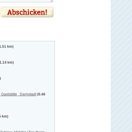
1.51 km)
1.14 km)
)
Gaststätte , Darmstadt
(0.46
5 km)