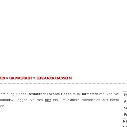
»
»
SEN
DARMSTADT
LOKANTA HASSO M
schreibung für das
Restaurant Lokanta Hasso m in Darmstadt
vor. Sind Sie
E
staurants? Loggen Sie sich
hier
ein, um aktuelle Nachrichten aus Ihrem
A
hen.
S
P
Re