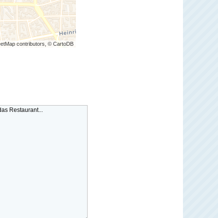
etMap contributors, © CartoDB