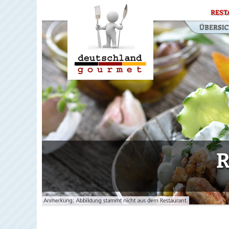
REST
R