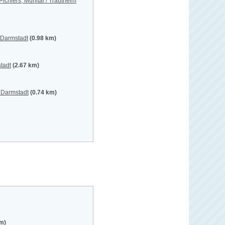
ichlers, Mühltal / Trautheim
 Darmstadt
(0.98 km)
tadt
(2.67 km)
 Darmstadt
(0.74 km)
km)