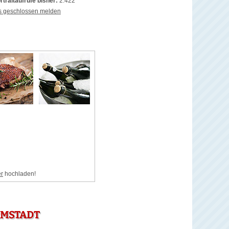
rtraitaufrufe bisher:
2.422
s geschlossen melden
er
hochladen!
RMSTADT