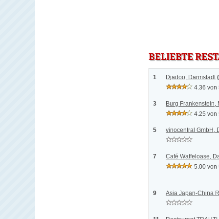
BELIEBTE RES
1
Djadoo, Darmstadt
4.36 von
3
Burg Frankenstein, 
4.25 von
5
vinocentral GmbH, 
7
Café Waffeloase, D
5.00 von
9
Asia Japan-China R