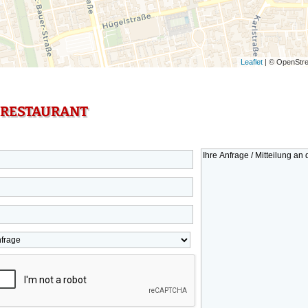
Leaflet
| © OpenStre
 RESTAURANT