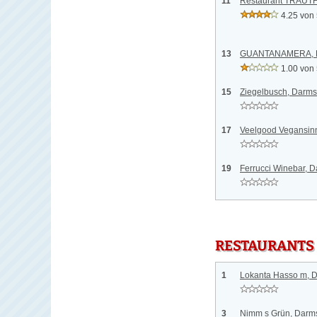
11
Restaurant TRAUTH
4.25 von
13
GUANTANAMERA, D
1.00 von
15
Ziegelbusch, Darms
17
Veelgood Vegansinn
19
Ferrucci Winebar, D
RESTAURANTS
1
Lokanta Hasso m, D
3
Nimm s Grün, Darms