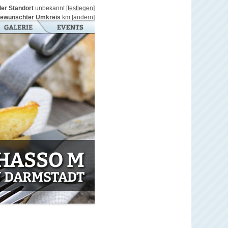
ller Standort
unbekannt
[festlegen]
ewünschter Umkreis
km
[ändern]
HASSO M
N DARMSTADT