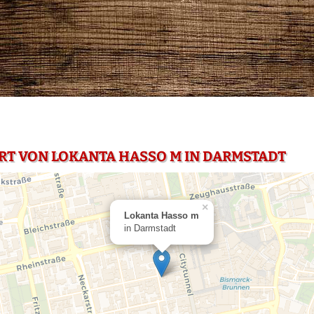
RT VON LOKANTA HASSO M IN DARMSTADT
×
Lokanta Hasso m
in Darmstadt