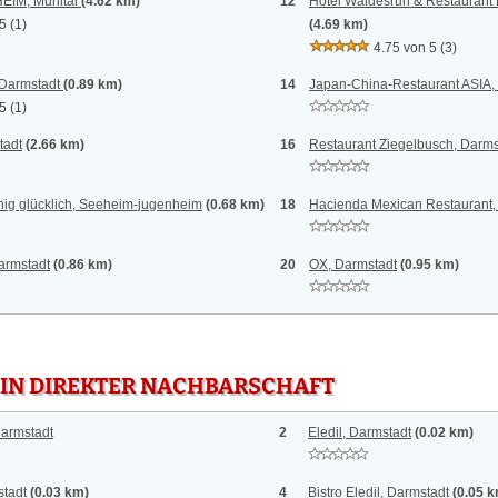
EIM, Mühltal
(4.62 km)
12
Hotel Waldesruh & Restaurant P
 5
(1)
(4.69 km)
4.75 von 5
(3)
armstadt
(0.89 km)
14
Japan-China-Restaurant ASIA,
 5
(1)
tadt
(2.66 km)
16
Restaurant Ziegelbusch, Darms
ig glücklich, Seeheim-jugenheim
(0.68 km)
18
Hacienda Mexican Restaurant,
armstadt
(0.86 km)
20
OX, Darmstadt
(0.95 km)
 IN DIREKTER NACHBARSCHAFT
armstadt
2
Eledil, Darmstadt
(0.02 km)
tadt
(0.03 km)
4
Bistro Eledil, Darmstadt
(0.05 