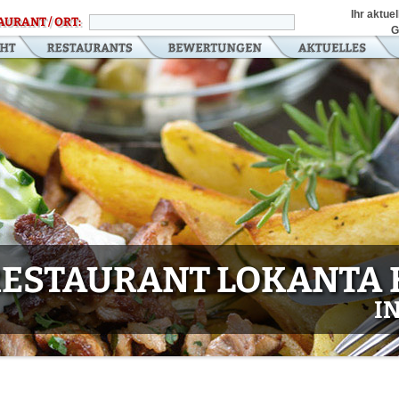
Ihr aktue
AURANT / ORT:
G
ESTAURANT LOKANTA 
I