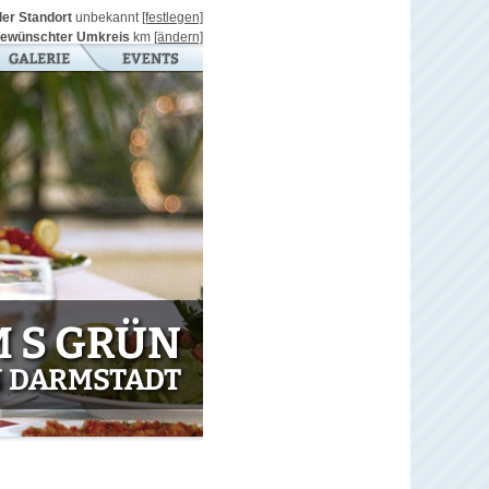
ller Standort
unbekannt
[festlegen]
ewünschter Umkreis
km
[ändern]
 S GRÜN
N DARMSTADT