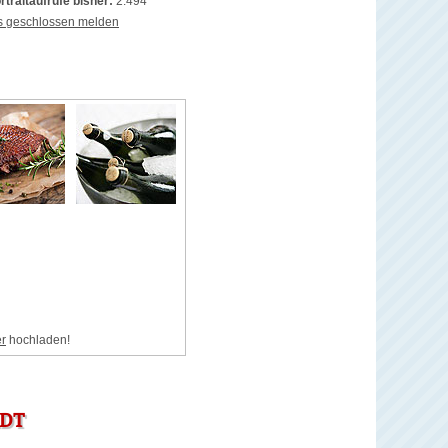
rtraitaufrufe bisher:
2.494
s geschlossen melden
er
hochladen!
ADT