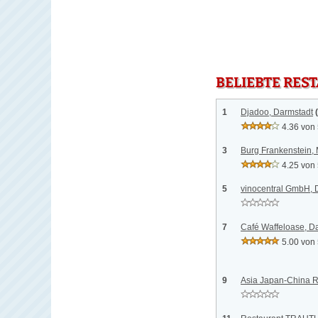
BELIEBTE RES
1
Djadoo, Darmstadt
4.36 von
3
Burg Frankenstein, 
4.25 von
5
vinocentral GmbH, 
7
Café Waffeloase, D
5.00 von
9
Asia Japan-China R