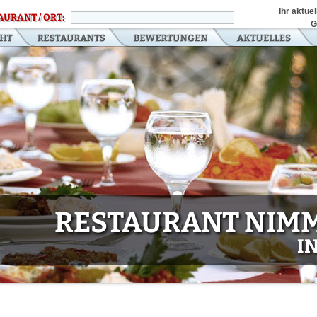
Ihr aktue
AURANT / ORT:
G
RESTAURANT NIMM
I