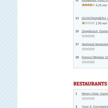
11
Restaurant TRAUTH
4.25 von
13
GUANTANAMERA, D
1.00 von
15
Ziegelbusch, Darms
17
Veelgood Vegansinn
19
Ferrucci Winebar, D
RESTAURANTS
1
Nimm s Grün, Darms
3
Yang-Ji, Darmstadt