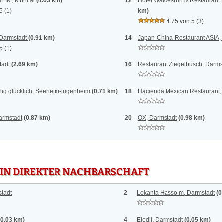
EIM, Mühltal
(4.63 km)
12
Hotel Waldesruh & Restaurant P
 5
(1)
km)
4.75 von 5
(3)
armstadt
(0.91 km)
14
Japan-China-Restaurant ASIA,
 5
(1)
tadt
(2.69 km)
16
Restaurant Ziegelbusch, Darms
ig glücklich, Seeheim-jugenheim
(0.71 km)
18
Hacienda Mexican Restaurant,
armstadt
(0.87 km)
20
OX, Darmstadt
(0.98 km)
 IN DIREKTER NACHBARSCHAFT
tadt
2
Lokanta Hasso m, Darmstadt
(0
(0.03 km)
4
Eledil, Darmstadt
(0.05 km)