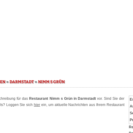
»
»
SEN
DARMSTADT
NIMM S GRÜN
schreibung für das
Restaurant Nimm s Grün in Darmstadt
vor. Sind Sie der
E
nts? Loggen Sie sich
hier
ein, um aktuelle Nachrichten aus Ihrem Restaurant
A
S
P
Re