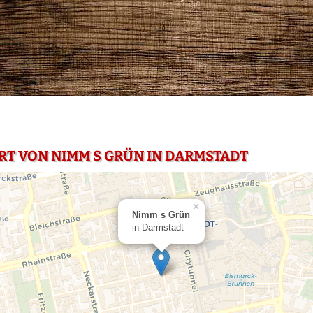
RT VON NIMM S GRÜN IN DARMSTADT
×
Nimm s Grün
in Darmstadt