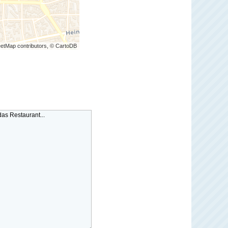
etMap contributors, © CartoDB