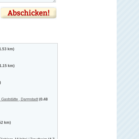
1.53 km)
1.15 km)
)
Gaststätte , Darmstadt
(0.48
52 km)