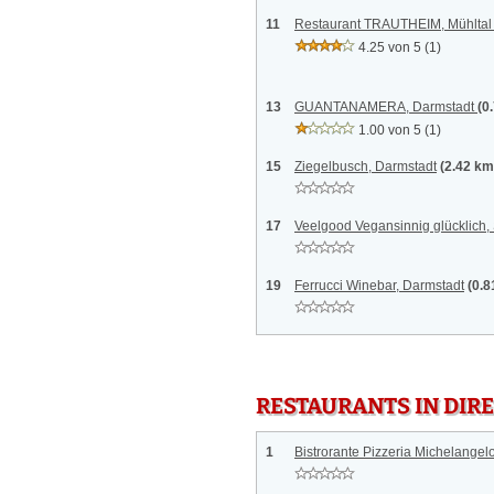
11
Restaurant TRAUTHEIM, Mühlta
4.25 von 5
(1)
13
GUANTANAMERA, Darmstadt
(0
1.00 von 5
(1)
15
Ziegelbusch, Darmstadt
(2.42 km
17
Veelgood Vegansinnig glücklich
19
Ferrucci Winebar, Darmstadt
(0.8
RESTAURANTS IN DI
1
Bistrorante Pizzeria Michelangel