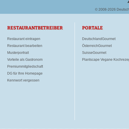
© 2008-2026 Deutsc
RESTAURANTBETREIBER
PORTALE
Restaurant eintragen
DeutschlandGourmet
Restaurant bearbeiten
ÖsterreichGourmet
Musterportrait
SuisseGourmet
Vorteile als Gastronom
Plantscape Vegane Kochreze
Premiummitgliedschaft
DG für Ihre Homepage
Kennwort vergessen