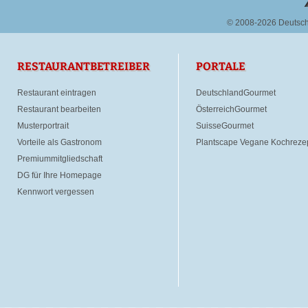
© 2008-2026 Deutsc
RESTAURANTBETREIBER
PORTALE
Restaurant eintragen
DeutschlandGourmet
Restaurant bearbeiten
ÖsterreichGourmet
Musterportrait
SuisseGourmet
Vorteile als Gastronom
Plantscape Vegane Kochreze
Premiummitgliedschaft
DG für Ihre Homepage
Kennwort vergessen