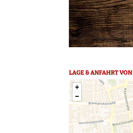
LAGE & ANFAHRT VON
+
−