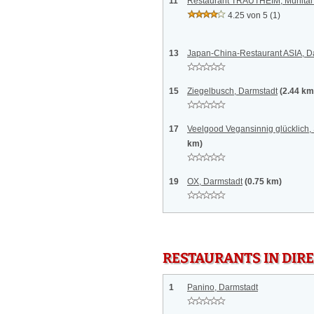
11
Restaurant TRAUTHEIM, Mühlta
4.25 von 5
(1)
13
Japan-China-Restaurant ASIA, D
15
Ziegelbusch, Darmstadt
(2.44 km
17
Veelgood Vegansinnig glücklich
km)
19
OX, Darmstadt
(0.75 km)
RESTAURANTS IN DI
1
Panino, Darmstadt