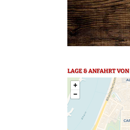
LAGE & ANFAHRT VON
+
−