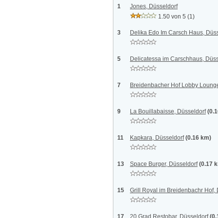
1
Jones, Düsseldorf
1.50 von 5
(1)
3
Delika Edo Im Carsch Haus, Düss
5
Delicatessa im Carschhaus, Düss
7
Breidenbacher Hof Lobby Lounge
9
La Bouillabaisse, Düsseldorf
(0.
11
Kapkara, Düsseldorf
(0.16 km)
13
Space Burger, Düsseldorf
(0.17 
15
Grill Royal im Breidenbachr Hof,
17
20 Grad Restobar, Düsseldorf
(0