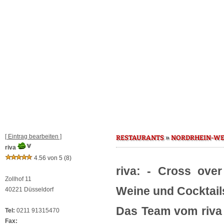
[ Eintrag bearbeiten ]
»
RESTAURANTS
NORDRHEIN-WE
riva
4.56 von 5
(8)
riva: - Cross ove
Zollhof 11
Weine und Cocktails
40221 Düsseldorf
Das Team vom riva b
Tel:
0211 91315470
Fax: