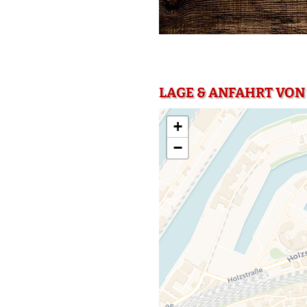
LAGE & ANFAHRT VON
+
−