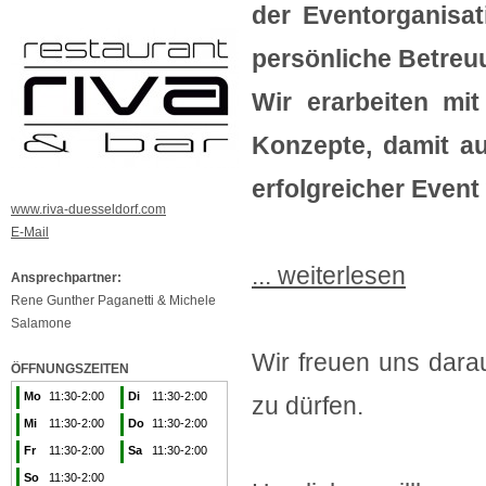
der Eventorganisati
persönliche Betreu
Wir erarbeiten mit
Konzepte, damit au
erfolgreicher Event 
www.riva-duesseldorf.com
E-Mail
... weiterlesen
Ansprechpartner:
Rene Gunther Paganetti & Michele
Salamone
Wir freuen uns dara
ÖFFNUNGSZEITEN
Mo
11:30-2:00
Di
11:30-2:00
zu dürfen.
Mi
11:30-2:00
Do
11:30-2:00
Fr
11:30-2:00
Sa
11:30-2:00
So
11:30-2:00