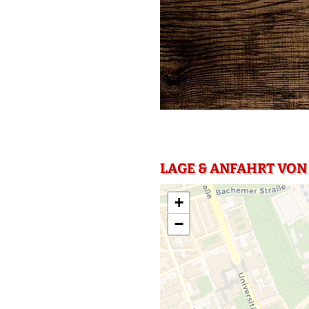
LAGE & ANFAHRT VON
+
−