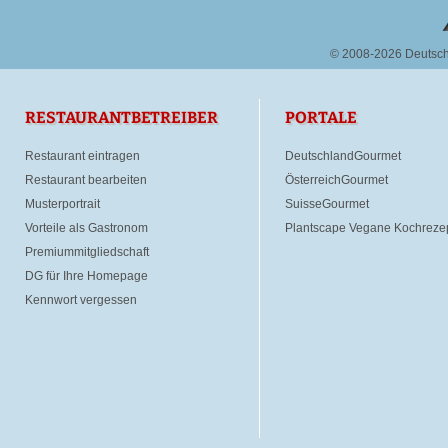
© 2008-2026 Deutsc
RESTAURANTBETREIBER
PORTALE
Restaurant eintragen
DeutschlandGourmet
Restaurant bearbeiten
ÖsterreichGourmet
Musterportrait
SuisseGourmet
Vorteile als Gastronom
Plantscape Vegane Kochreze
Premiummitgliedschaft
DG für Ihre Homepage
Kennwort vergessen