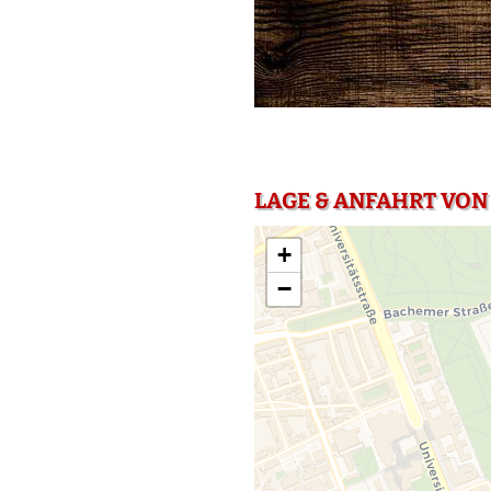
LAGE & ANFAHRT VON
+
−