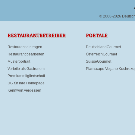
© 2008-2026 Deutsc
RESTAURANTBETREIBER
PORTALE
Restaurant eintragen
DeutschlandGourmet
Restaurant bearbeiten
ÖsterreichGourmet
Musterportrait
SuisseGourmet
Vorteile als Gastronom
Plantscape Vegane Kochreze
Premiummitgliedschaft
DG für Ihre Homepage
Kennwort vergessen