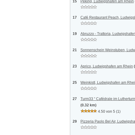
15
Peking, Ludwigshafen am Rhein
17
Café Restaurant Peach, Ludwig
19
Abruzzo - Trattoria, Ludwigshaf
21
Sonnenschein Weinstuben, Ludw
23
Aprico, Ludwigshafen am Rhein
25
Weinkistl, Ludwigshafen am Rhe
27
Turm33 “ Cafédrale im Luthertu
(0.32 km)
4.50 von 5
(1)
29
Pizzeria Paolo Bel Air, Ludwigs