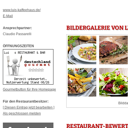
www.luis-kaffeehaus.de/
E-Mail
BILDERGALERIE VON L
Ansprechpartner:
Claudio Passarelli
ÖFFNUNGSZEITEN
Gourmetbutton für Ihre Homepage
Für den Restaurantbesitzer:
Bildda
[ Diesen Eintrag jetzt bearbeiten ]
Als geschlossen melden
RESTAURANT-BEWERTU