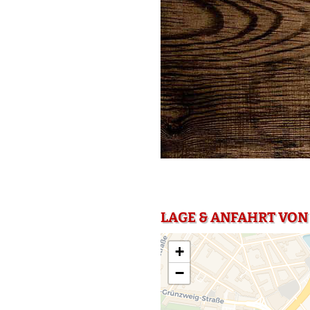
LAGE & ANFAHRT VON 
+
−