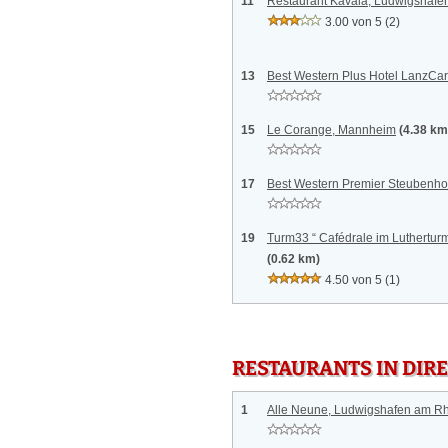
11
Restaurant Kavala, Ludwigshafe
3.00 von 5
(2)
13
Best Western Plus Hotel LanzCa
15
Le Corange, Mannheim
(4.38 km
17
Best Western Premier Steubenho
19
Turm33 “ Cafédrale im Luthertu
(0.62 km)
4.50 von 5
(1)
RESTAURANTS IN DI
1
Alle Neune, Ludwigshafen am R