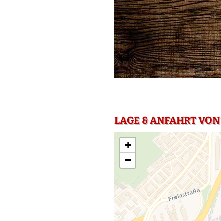
LAGE & ANFAHRT VON
+
−