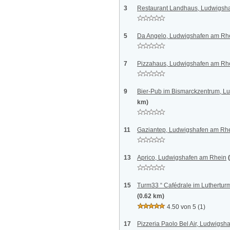
3
Restaurant Landhaus, Ludwigsh
5
Da Angelo, Ludwigshafen am Rh
7
Pizzahaus, Ludwigshafen am Rh
9
Bier-Pub im Bismarckzentrum, L
km)
11
Gaziantep, Ludwigshafen am Rh
13
Aprico, Ludwigshafen am Rhein
15
Turm33 “ Cafédrale im Luthertu
(0.62 km)
4.50 von 5
(1)
17
Pizzeria Paolo Bel Air, Ludwigs