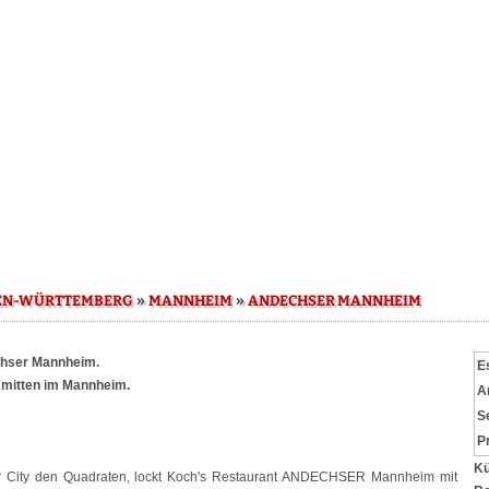
»
»
EN-WÜRTTEMBERG
MANNHEIM
ANDECHSER MANNHEIM
hser Mannheim.
E
 mitten im Mannheim.
A
S
P
Kü
r City den Quadraten, lockt Koch's Restaurant ANDECHSER Mannheim mit