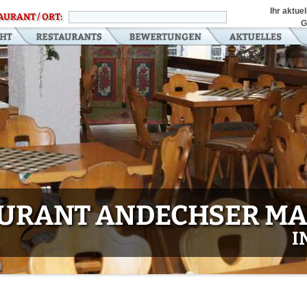
Ihr aktue
AURANT / ORT:
G
URANT ANDECHSER M
I