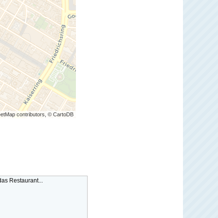
etMap contributors, © CartoDB