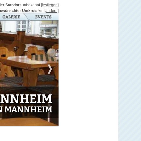
ller Standort
unbekannt
[festlegen]
ewünschter Umkreis
km
[ändern]
ANNHEIM
N MANNHEIM