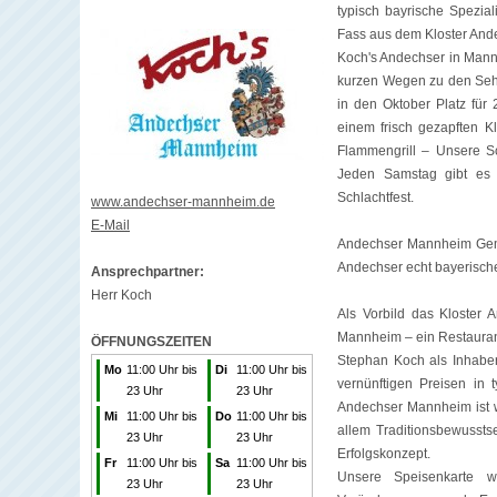
typisch bayrische Spezial
Fass aus dem Kloster And
Koch's Andechser in Mannh
kurzen Wegen zu den Sehen
in den Oktober Platz für
einem frisch gezapften K
Flammengrill – Unsere Sc
Jeden Samstag gibt es 
Schlachtfest.
www.andechser-mannheim.de
E-Mail
Andechser Mannheim Gemütl
Andechser echt bayerische
Ansprechpartner:
Herr Koch
Als Vorbild das Kloster
Mannheim – ein Restaurant
ÖFFNUNGSZEITEN
Stephan Koch als Inhaber
Mo
11:00 Uhr bis
Di
11:00 Uhr bis
vernünftigen Preisen in
23 Uhr
23 Uhr
Andechser Mannheim ist w
Mi
11:00 Uhr bis
Do
11:00 Uhr bis
allem Traditionsbewusst
23 Uhr
23 Uhr
Erfolgskonzept.
Fr
11:00 Uhr bis
Sa
11:00 Uhr bis
Unsere Speisenkarte w
23 Uhr
23 Uhr