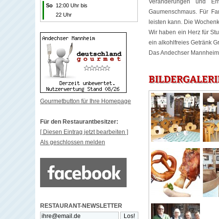
Veränderungen und Er
So
12:00 Uhr bis
Gaumenschmaus. Für Fami
22 Uhr
leisten kann. Die Wochenk
Wir haben ein Herz für St
ein alkohlfreies Getränk Gr
Das Andechser Mannheim T
BILDERGALER
Gourmetbutton für Ihre Homepage
Für den Restaurantbesitzer:
[ Diesen Eintrag jetzt bearbeiten ]
Als geschlossen melden
RESTAURANT-NEWSLETTER