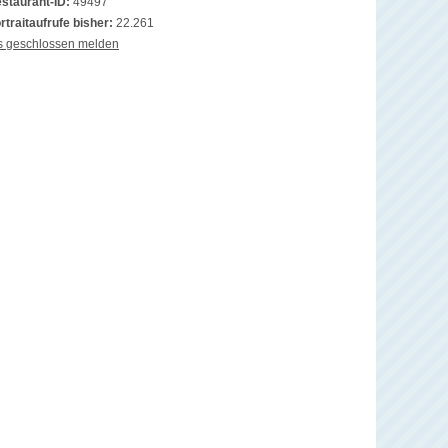
staurant-ID:
49497
rtraitaufrufe bisher:
22.261
s geschlossen melden