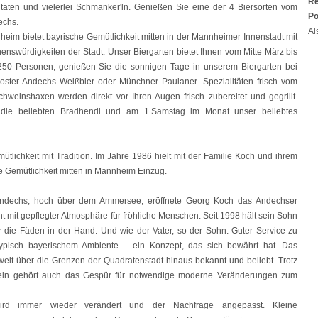
Re
itäten und vielerlei Schmanker'ln. Genießen Sie eine der 4 Biersorten vom
Po
echs.
Al
eim bietet bayrische Gemütlichkeit mitten in der Mannheimer Innenstadt mit
swürdigkeiten der Stadt. Unser Biergarten bietet Ihnen vom Mitte März bis
 250 Personen, genießen Sie die sonnigen Tage in unserem Biergarten bei
loster Andechs Weißbier oder Münchner Paulaner. Spezialitäten frisch vom
hweinshaxen werden direkt vor Ihren Augen frisch zubereitet und gegrillt.
die beliebten Bradhendl und am 1.Samstag im Monat unser beliebtes
ichkeit mit Tradition. Im Jahre 1986 hielt mit der Familie Koch und ihrem
 Gemütlichkeit mitten in Mannheim Einzug.
 Andechs, hoch über dem Ammersee, eröffnete Georg Koch das Andechser
 mit gepflegter Atmosphäre für fröhliche Menschen. Seit 1998 hält sein Sohn
 die Fäden in der Hand. Und wie der Vater, so der Sohn: Guter Service zu
 typisch bayerischem Ambiente – ein Konzept, das sich bewährt hat. Das
eit über die Grenzen der Quadratenstadt hinaus bekannt und beliebt. Trotz
sein gehört auch das Gespür für notwendige moderne Veränderungen zum
ird immer wieder verändert und der Nachfrage angepasst. Kleine