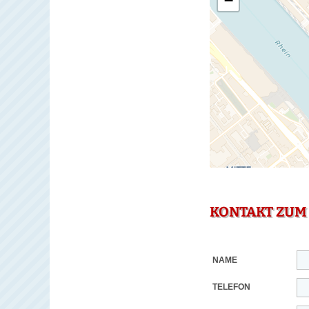
−
KONTAKT ZUM
NAME
TELEFON