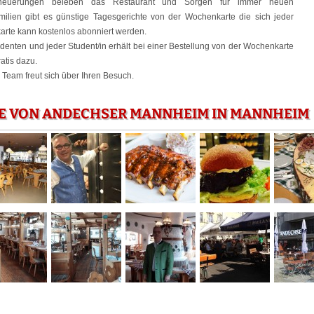
neuerungen beleben das Restaurant und Sorgen für immer neuen
lien gibt es günstige Tagesgerichte von der Wochenkarte die sich jeder
arte kann kostenlos abonniert werden.
udenten und jeder Student/in erhält bei einer Bestellung von der Wochenkarte
atis dazu.
eam freut sich über Ihren Besuch.
IE VON ANDECHSER MANNHEIM IN MANNHEIM