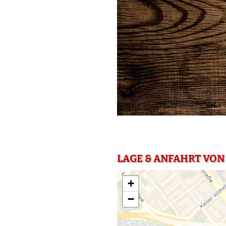
LAGE & ANFAHRT VON
+
−