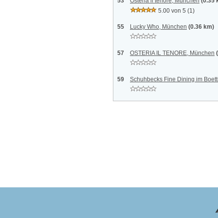
53
Osteria il tenore, München
(0.35
5.00 von 5
(1)
55
Lucky Who, München
(0.36 km)
57
OSTERIA IL TENORE, München
59
Schuhbecks Fine Dining im Boet