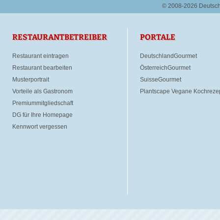
© 2008-2026 Deutsc
RESTAURANTBETREIBER
PORTALE
Restaurant eintragen
DeutschlandGourmet
Restaurant bearbeiten
ÖsterreichGourmet
Musterportrait
SuisseGourmet
Vorteile als Gastronom
Plantscape Vegane Kochreze
Premiummitgliedschaft
DG für Ihre Homepage
Kennwort vergessen