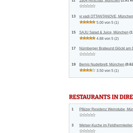
11
1804 Hirschau, München
(1.91 
13
vi vadi OTTANTANOVE, Münche
5.00 von 5
(1)
15
SAJU Salad & Juice, München
(1
4.88 von 5
(2)
17
Nürnberger Bratwurst Glöckl a
19
Bernis Nudelbrett, München
(0.6
3.50 von 5
(1)
RESTAURANTS IN DI
1
Pfälzer Residenz Weinstube, Mü
3
Welser-Kuche im Feldherrnkelle