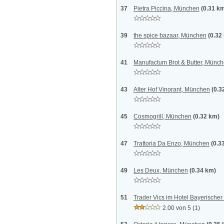
37
Pietra Piccina, München
(0.31 k
39
the spice bazaar, München
(0.32
41
Manufactum Brot & Butter, Münc
43
Alter Hof Vinorant, München
(0.3
45
Cosmogrill, München
(0.32 km)
47
Trattoria Da Enzo, München
(0.3
49
Les Deux, München
(0.34 km)
51
Trader Vics im Hotel Bayerische
2.00 von 5
(1)