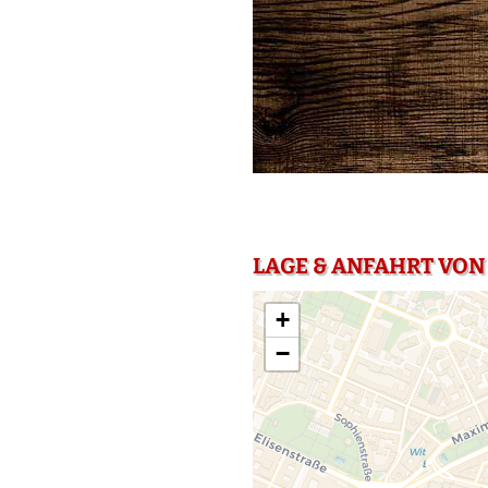
LAGE & ANFAHRT VON
+
−