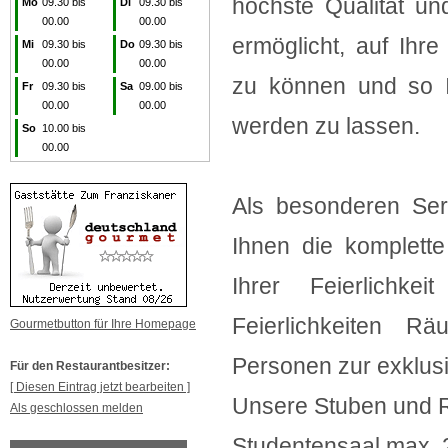
höchste Qualität un
Mo
09.30 bis
Di
09.30 bis
00.00
00.00
ermöglicht, auf Ihr
Mi
09.30 bis
Do
09.30 bis
00.00
00.00
zu können und so I
Fr
09.30 bis
Sa
09.00 bis
00.00
00.00
werden zu lassen.
So
10.00 bis
00.00
Als besonderen Ser
Ihnen die komplett
Ihrer Feierlichk
Feierlichkeiten R
Gourmetbutton für Ihre Homepage
Personen zur exklus
Für den Restaurantbesitzer:
[ Diesen Eintrag jetzt bearbeiten ]
Unsere Stuben und R
Als geschlossen melden
Studentensaal max.