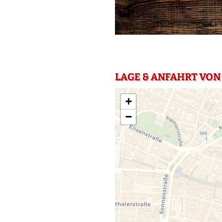
LAGE & ANFAHRT VON
+
−