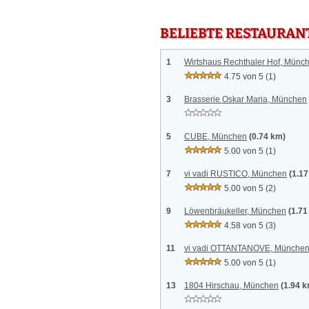
BELIEBTE RESTAURAN
1
Wirtshaus Rechthaler Hof, Münc
4.75 von 5
(1)
3
Brasserie Oskar Maria, München
5
CUBE, München
(0.74 km)
5.00 von 5
(1)
7
vi vadi RUSTICO, München
(1.1
5.00 von 5
(2)
9
Löwenbräukeller, München
(1.71
4.58 von 5
(3)
11
vi vadi OTTANTANOVE, Münche
5.00 von 5
(1)
13
1804 Hirschau, München
(1.94 