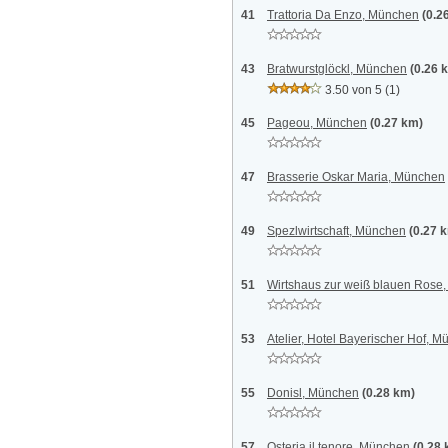
41
Trattoria Da Enzo, München
(0.2
43
Bratwurstglöckl, München
(0.26 
3.50 von 5
(1)
45
Pageou, München
(0.27 km)
47
Brasserie Oskar Maria, München
49
Spezlwirtschaft, München
(0.27 
51
Wirtshaus zur weiß blauen Rose
53
Atelier, Hotel Bayerischer Hof, 
55
Donisl, München
(0.28 km)
57
Osteria il tenore, München
(0.28