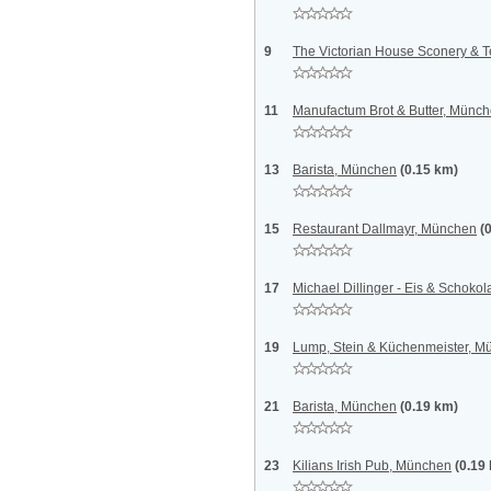
9
The Victorian House Sconery & 
11
Manufactum Brot & Butter, Münc
13
Barista, München
(0.15 km)
15
Restaurant Dallmayr, München
(
17
Michael Dillinger - Eis & Schok
19
Lump, Stein & Küchenmeister, M
21
Barista, München
(0.19 km)
23
Kilians Irish Pub, München
(0.19