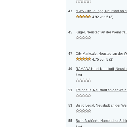
43
MWS City Lounge, Neustadt an d
4.92 von 5
(3)
45
Kugel, Neustadt an der Weinstra
47
City Markcafe, Neustadt an der 
4.75 von 5
(2)
49
RAMADA Hotel Neustadt, Neustad
km)
51
Treibhaus, Neustadt an der Wein
53
Bistro Legal, Neustadt an der We
55
Schloßschänke Hambacher Schlo
km)