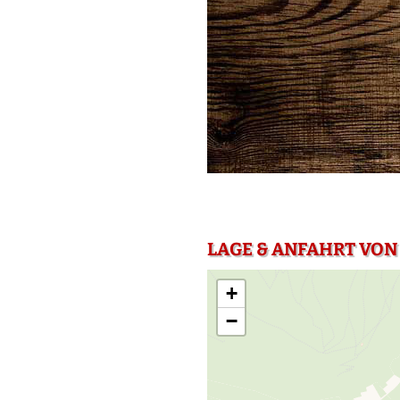
LAGE & ANFAHRT VON
+
−