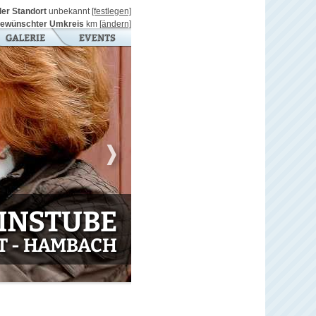
ller Standort
unbekannt
[festlegen]
ewünschter Umkreis
km
[ändern]
INSTUBE
T - HAMBACH