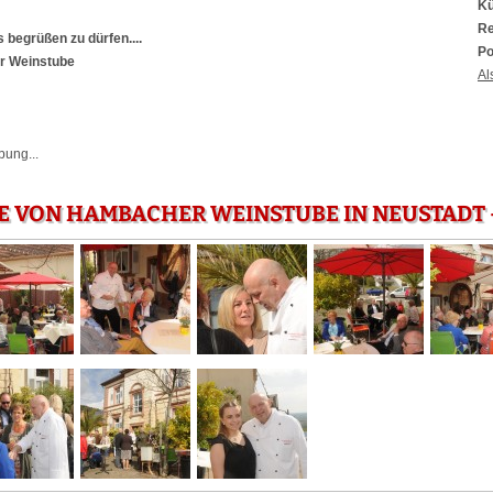
Kü
Re
s begrüßen zu dürfen....
Po
r Weinstube
Al
bung...
E VON HAMBACHER WEINSTUBE IN NEUSTADT