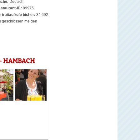
che:
Deutsch
staurant-ID:
89975
rtraitaufrufe bisher:
34.692
s geschlossen melden
 - HAMBACH