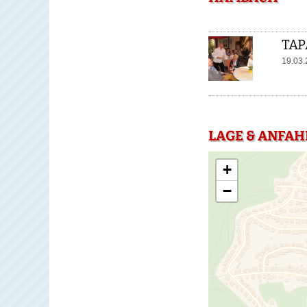
TAP
19.03
LAGE & ANFAH
+
−