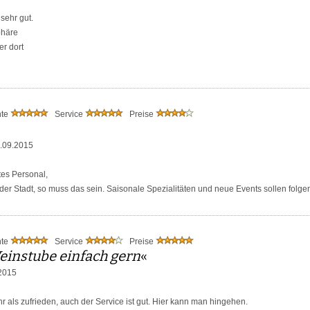
sehr gut.
phäre
r dort
nte
Service
Preise
.09.2015
tes Personal,
er Stadt, so muss das sein. Saisonale Spezialitäten und neue Events sollen folgen
nte
Service
Preise
einstube einfach gern
«
2015
r als zufrieden, auch der Service ist gut. Hier kann man hingehen.