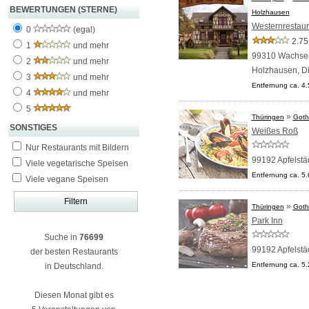
BEWERTUNGEN (STERNE)
Holzhausen
Westernrestaur
0
(egal)
2.75
1
und mehr
99310 Wachse
2
und mehr
Holzhausen,
D
3
und mehr
Entfernung ca. 4
4
und mehr
5
»
Thüringen
Goth
SONSTIGES
Weißes Roß
Nur Restaurants mit Bildern
99192 Apfelstä
Viele vegetarische Speisen
Entfernung ca. 5
Viele vegane Speisen
»
Thüringen
Goth
Park Inn
Suche in
76699
99192 Apfelstä
der besten Restaurants
Entfernung ca. 5
in Deutschland.
Diesen Monat gibt es